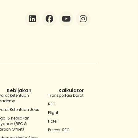
ZEBot
Asisten Digital ZonaEBT
Hai Kak!
Aku ZEBot, asisten digital ZonaEBT.
Ada yang bisa kubantu hari ini?
Kebijakan
Kalkulator
yarat Ketentuan
Transportasi Darat
cademy
REC
yarat Ketentuan Jobs
Flight
egal & Kebijakan
Hotel
ayanan (REC &
arbon Offset)
Potensi REC
edoman Media Siber