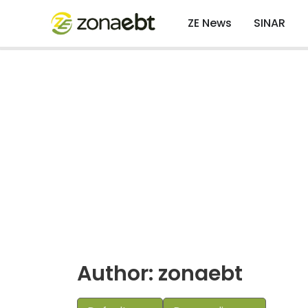
ZE News
SINAR
Author:
zonaebt