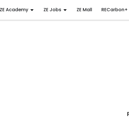
ZE Academy
ZE Jobs
ZE Mall
RECarbon+