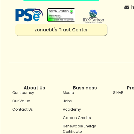
h
zonaebt's Trust Center
About Us
Bussiness
Pr
Our Journey
Media
SINAR
Our Value
Jobs
Contact Us
Academy
Carbon Credits
Renewable Energy
Certificate