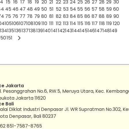
14
15
16
17
18
19
20
21
22
23
24
25
26
27
28
29
30
44
45
46
47
48
49
50
51
52
53
54
55
56
57
58
59
60
74
75
76
77
78
79
80
81
82
83
84
85
86
87
88
89
90
04
105
106
107
108
109
110
111
112
113
114
115
116
117
118
119
120
134
135
136
137
138
139
140
141
142
143
144
145
146
147
148
149
150
151
ce Jakarta
l. Pesanggrahan No.6, RW.5, Meruya Utara, Kec. Kembang
bukota Jakarta 11620
ce Bali
alai Diklat Industri Denpasar Jl. WR Supratman No.302, K
ota Denpasar, Bali 80237
62 851-7587-8765