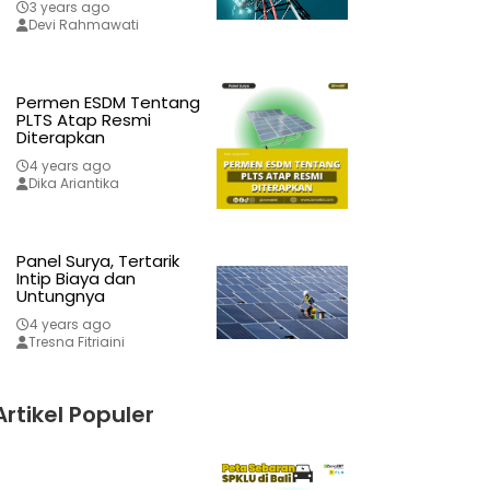
3 years ago
Devi Rahmawati
Permen ESDM Tentang
PLTS Atap Resmi
Diterapkan
4 years ago
Dika Ariantika
Panel Surya, Tertarik
Intip Biaya dan
Untungnya
4 years ago
Tresna Fitriaini
Artikel Populer