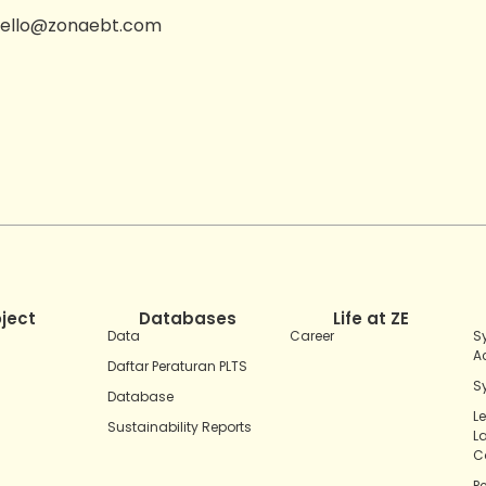
ello@zonaebt.com
oject
Databases
Life at ZE
Data
Career
S
A
Daftar Peraturan PLTS
S
Database
L
Sustainability Reports
L
C
P