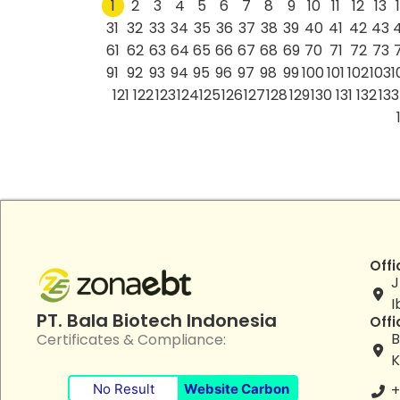
1
2
3
4
5
6
7
8
9
10
11
12
13
31
32
33
34
35
36
37
38
39
40
41
42
43
61
62
63
64
65
66
67
68
69
70
71
72
73
91
92
93
94
95
96
97
98
99
100
101
102
103
1
121
122
123
124
125
126
127
128
129
130
131
132
133
Offi
J
I
PT. Bala Biotech Indonesia
Offi
B
Certificates & Compliance:
K
No Result
Website Carbon
+