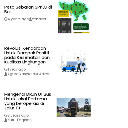
Peta Sebaran SPKLU di
Bali
4 years ago
zonaebt
Revolusi Kendaraan
Listrik: Dampak Positif
pada Kesehatan dan
Kualitas Lingkungan
1 year ago
Agtika Yasyfa Nur Azizah
Mengenal Bikun UI, Bus
Listrik Lokal Pertama
yang beroperasi di
Jalur TJ
3 years ago
Nurul Faqiriah