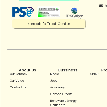
h
zonaebt's Trust Center
About Us
Bussiness
Pr
Our Journey
Media
SINAR
Our Value
Jobs
Contact Us
Academy
Carbon Credits
Renewable Energy
Certificate