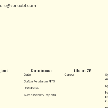
ello@zonaebt.com
oject
Databases
Life at ZE
Data
Career
S
A
Daftar Peraturan PLTS
S
Database
L
Sustainability Reports
L
C
P