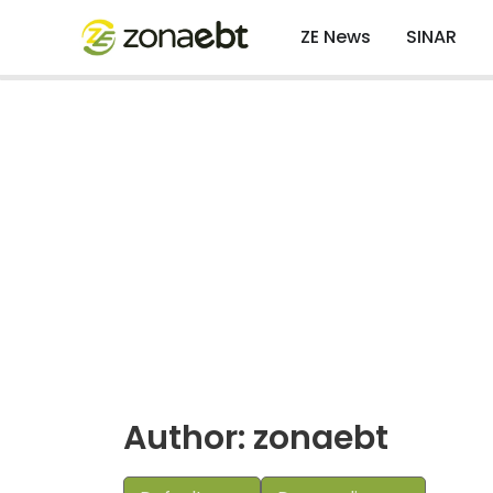
ZE News
SINAR
Author:
zonaebt