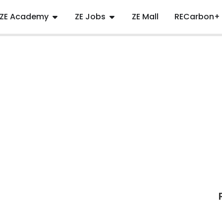
ZE Academy
ZE Jobs
ZE Mall
RECarbon+