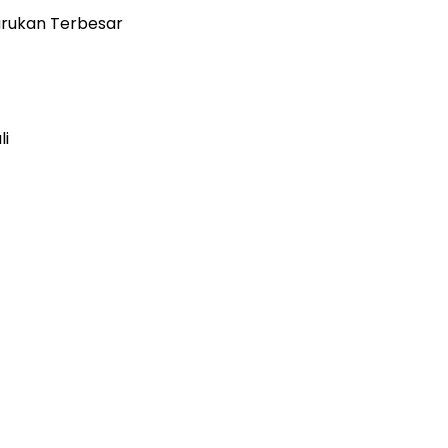
barukan Terbesar
li