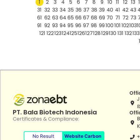
1
2
3
4
5
6
7
8
9
10
11
12
13
31
32
33
34
35
36
37
38
39
40
41
42
43
61
62
63
64
65
66
67
68
69
70
71
72
73
91
92
93
94
95
96
97
98
99
100
101
102
103
1
121
122
123
124
125
126
127
128
129
130
131
132
133
Offi
J
I
PT. Bala Biotech Indonesia
Offi
B
Certificates & Compliance:
K
No Result
Website Carbon
+