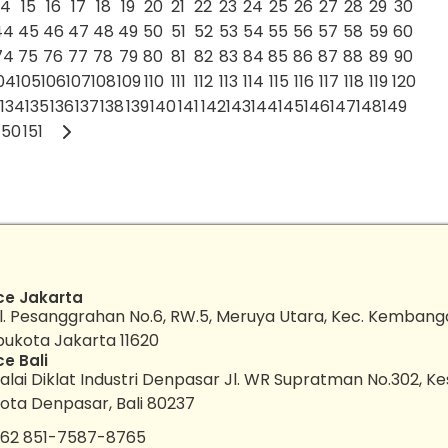
14
15
16
17
18
19
20
21
22
23
24
25
26
27
28
29
30
44
45
46
47
48
49
50
51
52
53
54
55
56
57
58
59
60
74
75
76
77
78
79
80
81
82
83
84
85
86
87
88
89
90
04
105
106
107
108
109
110
111
112
113
114
115
116
117
118
119
120
134
135
136
137
138
139
140
141
142
143
144
145
146
147
148
149
150
151
ce Jakarta
l. Pesanggrahan No.6, RW.5, Meruya Utara, Kec. Kembang
bukota Jakarta 11620
ce Bali
alai Diklat Industri Denpasar Jl. WR Supratman No.302, K
ota Denpasar, Bali 80237
62 851-7587-8765