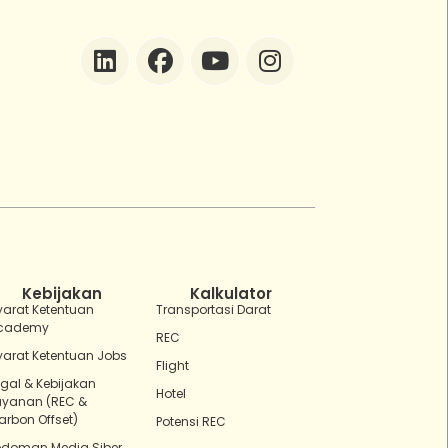
ZEBot
Asisten Digital ZonaEBT
Hai Kak!
Aku ZEBot, asisten digital ZonaEBT.
Ada yang bisa kubantu hari ini?
Kebijakan
Kalkulator
yarat Ketentuan
Transportasi Darat
cademy
REC
yarat Ketentuan Jobs
Flight
egal & Kebijakan
Hotel
ayanan (REC &
arbon Offset)
Potensi REC
edoman Media Siber