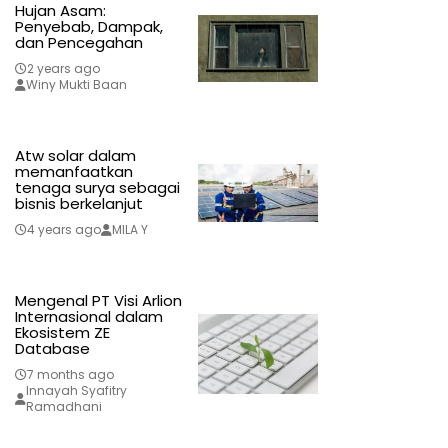
Hujan Asam:
Penyebab, Dampak,
dan Pencegahan
2 years ago
Winy Mukti Baan
Atw solar dalam
memanfaatkan
tenaga surya sebagai
bisnis berkelanjut
4 years ago
MILA Y
Mengenal PT Visi Arlion
Internasional dalam
Ekosistem ZE
Database
7 months ago
Innayah Syafitry
Ramadhani