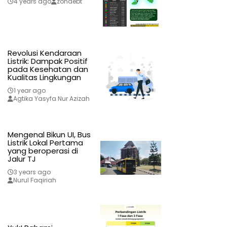
4 years ago
zonaebt
Revolusi Kendaraan
Listrik: Dampak Positif
pada Kesehatan dan
Kualitas Lingkungan
1 year ago
Agtika Yasyfa Nur Azizah
Mengenal Bikun UI, Bus
Listrik Lokal Pertama
yang beroperasi di
Jalur TJ
3 years ago
Nurul Faqiriah