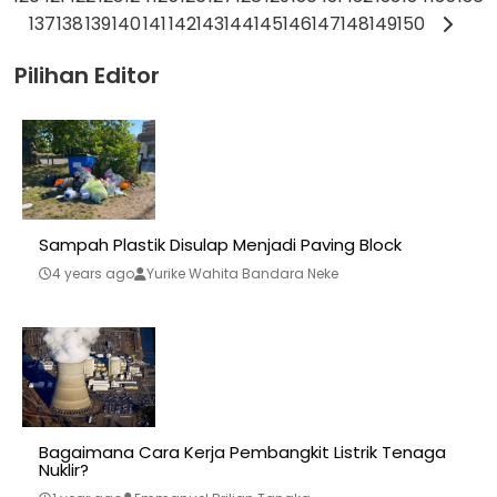
137
138
139
140
141
142
143
144
145
146
147
148
149
150
Pilihan Editor
Sampah Plastik Disulap Menjadi Paving Block
4 years ago
Yurike Wahita Bandara Neke
Bagaimana Cara Kerja Pembangkit Listrik Tenaga
Nuklir?