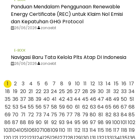
Panduan Mendalam Penggunaan Renewable
Energy Certificate (REC) untuk Klaim Nol Emisi
dan Kepatuhan GHG Protocol
26/06/2026
zonaebt
E-BOOK
Navigasi Baru Tata Kelola Plts Atap DI Indonesia
26/06/2026
zonaebt
1
2
3
4
5
6
7
8
9
10
11
12
13
14
15
16
17
18
19
20
21
22
23
24
25
26
27
28
29
30
31
32
33
34
35
36
37
38
39
40
41
42
43
44
45
46
47
48
49
50
51
52
53
54
55
56
57
58
59
60
61
62
63
64
65
66
67
68
69
70
71
72
73
74
75
76
77
78
79
80
81
82
83
84
85
86
87
88
89
90
91
92
93
94
95
96
97
98
99
100
101
102
103
104
105
106
107
108
109
110
111
112
113
114
115
116
117
118
119
120
121
122
123
124
125
126
127
128
129
130
131
132
133
134
135
136