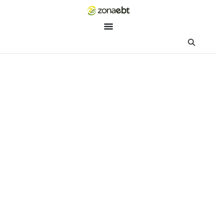
ZEBot
Asisten Digital ZonaEBT
Hai Kak!
Aku ZEBot, asisten digital ZonaEBT. Ada yang bisa kubantu ha
ini?