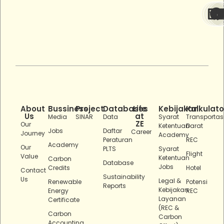
About
Bussiness
Project
Databases
Life
Kebijakan
Kalkulato
Us
at
Media
SINAR
Data
Syarat
Transportas
ZE
Our
Ketentuan
Darat
Jobs
Daftar
Career
Journey
Academy
Peraturan
REC
Academy
Our
PLTS
Syarat
Flight
Value
Ketentuan
Carbon
Database
Jobs
Credits
Hotel
Contact
Sustainability
Us
Legal &
Renewable
Potensi
Reports
Kebijakan
Energy
REC
Layanan
Certificate
(REC &
Carbon
Carbon
Accounting