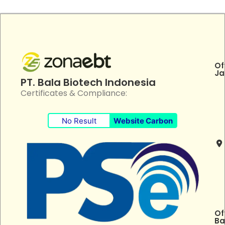
Of
Ja
PT. Bala Biotech Indonesia
Certificates & Compliance:
No Result
Website Carbon
Of
Ba