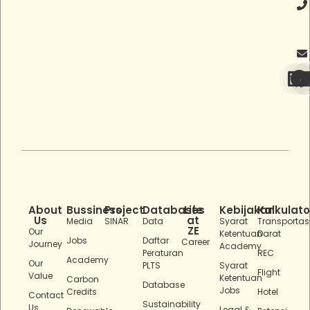
About
Bussiness
Project
Databases
Life
Kebijakan
Kalkulato
Us
at
Media
SINAR
Data
Syarat
Transportas
ZE
Our
Ketentuan
Darat
Jobs
Daftar
Career
Journey
Academy
Peraturan
REC
Academy
Our
PLTS
Syarat
Flight
Value
Ketentuan
Carbon
Database
Jobs
Credits
Hotel
Contact
Sustainability
Us
Legal &