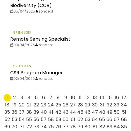
Biodiversity (CCB)
05/04/2025
zonaebt
GREEN JOBS
Remote Sensing Specialist
03/04/2025
zonaebt
GREEN JOBS
CSR Program Manager
02/04/2025
zonaebt
1
2
3
4
5
6
7
8
9
10
11
12
13
14
15
16
17
18
19
20
21
22
23
24
25
26
27
28
29
30
31
32
33
34
35
36
37
38
39
40
41
42
43
44
45
46
47
48
49
50
51
52
53
54
55
56
57
58
59
60
61
62
63
64
65
66
67
68
69
70
71
72
73
74
75
76
77
78
79
80
81
82
83
84
85