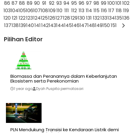
86
87
88
89
90
91
92
93
94
95
96
97
98
99
100
101
102
103
104
105
106
107
108
109
110
111
112
113
114
115
116
117
118
119
120
121
122
123
124
125
126
127
128
129
130
131
132
133
134
135
136
137
138
139
140
141
142
143
144
145
146
147
148
149
150
151
Pilihan Editor
Biomassa dan Peranannya dalam Keberlanjutan
Ekosistem serta Perekonomian
1 year ago
Dyah Puspita permatasari
PLN Mendukung Transisi ke Kendaraan Listrik demi