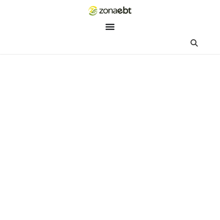
ZEBot
Asisten Digital ZonaEBT
Hai Kak!
Aku ZEBot, asisten digital ZonaEBT. Ada yang bisa kubantu ha
ini?