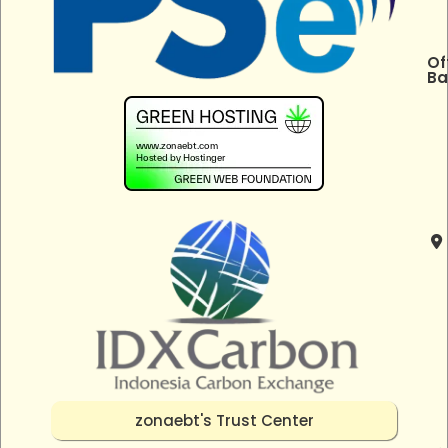
Of
Ba
zonaebt's Trust Center