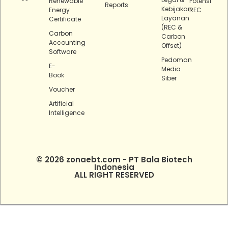
Renewable
Potensi
Reports
Kebijakan
Energy
REC
Layanan
Certificate
(REC &
Carbon
Carbon
Accounting
Offset)
Software
Pedoman
E-
Media
Book
Siber
Voucher
Artificial
Intelligence
© 2026 zonaebt.com - PT Bala Biotech
Indonesia
ALL RIGHT RESERVED