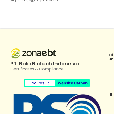
Of
Ja
PT. Bala Biotech Indonesia
Certificates & Compliance:
No Result
Website Carbon