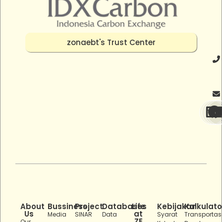
zonaebt's Trust Center
About
Bussiness
Project
Databases
Life
Kebijakan
Kalkulato
Us
at
Media
SINAR
Data
Syarat
Transportas
ZE
Our