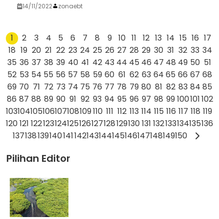
14/11/2022
zonaebt
1
2
3
4
5
6
7
8
9
10
11
12
13
14
15
16
17
18
19
20
21
22
23
24
25
26
27
28
29
30
31
32
33
34
35
36
37
38
39
40
41
42
43
44
45
46
47
48
49
50
51
52
53
54
55
56
57
58
59
60
61
62
63
64
65
66
67
68
69
70
71
72
73
74
75
76
77
78
79
80
81
82
83
84
85
86
87
88
89
90
91
92
93
94
95
96
97
98
99
100
101
102
103
104
105
106
107
108
109
110
111
112
113
114
115
116
117
118
119
120
121
122
123
124
125
126
127
128
129
130
131
132
133
134
135
136
137
138
139
140
141
142
143
144
145
146
147
148
149
150
Pilihan Editor