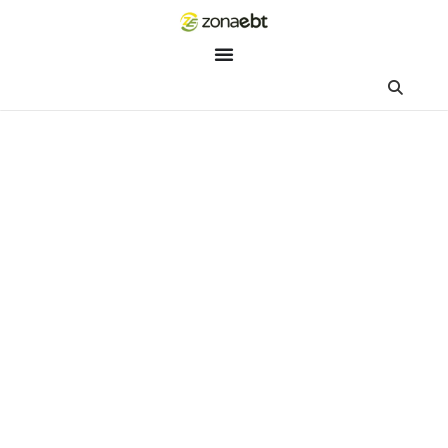
ZEBot
Asisten Digital ZonaEBT
Hai Kak!
Aku ZEBot, asisten digital ZonaEBT. Ada yang bisa kubantu ha
ini?