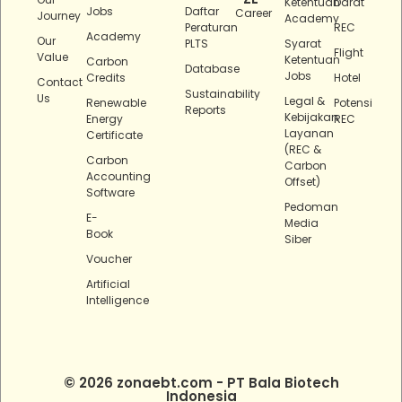
Ketentuan
Darat
Jobs
Daftar
Career
Journey
Academy
Peraturan
REC
Academy
Our
PLTS
Syarat
Flight
Value
Ketentuan
Carbon
Database
Jobs
Credits
Hotel
Contact
Sustainability
Us
Legal &
Renewable
Potensi
Reports
Kebijakan
Energy
REC
Layanan
Certificate
(REC &
Carbon
Carbon
Accounting
Offset)
Software
Pedoman
E-
Media
Book
Siber
Voucher
Artificial
Intelligence
© 2026 zonaebt.com - PT Bala Biotech
Indonesia