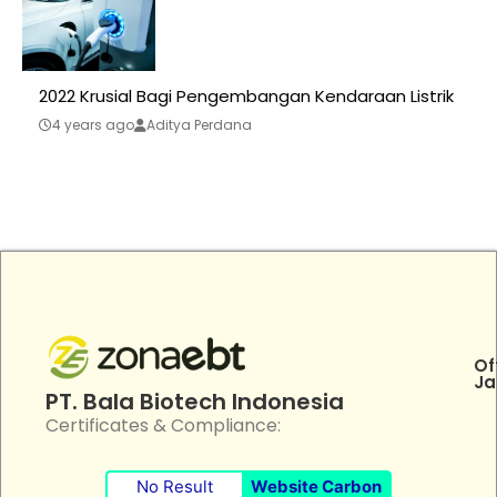
2022 Krusial Bagi Pengembangan Kendaraan Listrik
4 years ago
Aditya Perdana
Of
Ja
PT. Bala Biotech Indonesia
Certificates & Compliance:
No Result
Website Carbon