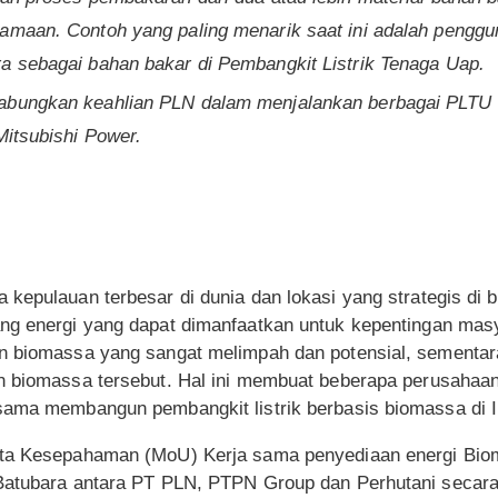
samaan. Contoh yang paling menarik saat ini adalah pengg
a sebagai bahan bakar di Pembangkit Listrik Tenaga Uap.
abungkan keahlian PLN dalam menjalankan berbagai PLTU d
Mitsubishi Power.
kepulauan terbesar di dunia dan lokasi yang strategis di b
ng energi yang dapat dimanfaatkan untuk kepentingan masya
n biomassa yang sangat melimpah dan potensial, sementar
an biomassa tersebut. Hal ini membuat beberapa perusaha
jasama membangun pembangkit listrik berbasis biomass
ota Kesepahaman (MoU) Kerja sama penyediaan energi Bi
Batubara antara PT PLN, PTPN Group dan Perhutani secara