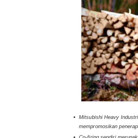
Mitsubishi Heavy Industr
mempromosikan penerapan
Co-firing sendiri merupa