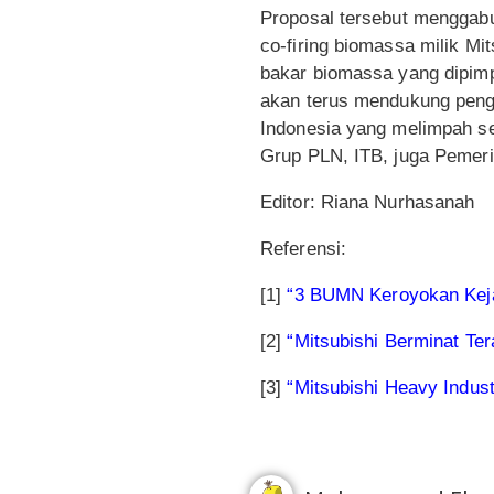
Proposal tersebut menggabu
co-firing biomassa milik Mi
bakar biomassa yang dipimp
akan terus mendukung peng
Indonesia yang melimpah se
Grup PLN, ITB, juga Pemeri
Editor: Riana Nurhasanah
Referensi:
[1]
“3 BUMN Keroyokan Keja
[2]
“Mitsubishi Berminat Te
[3]
“Mitsubishi Heavy Indus