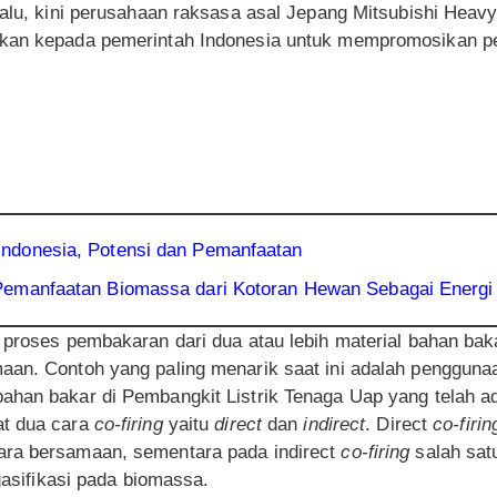
lalu, kini perusahaan raksasa asal Jepang Mitsubishi Heavy 
akan kepada pemerintah Indonesia untuk mempromosikan pe
ndonesia, Potensi dan Pemanfaatan
emanfaatan Biomassa dari Kotoran Hewan Sebagai Energi A
n proses pembakaran dari dua atau lebih material bahan ba
aan. Contoh yang paling menarik saat ini adalah penggun
han bakar di Pembangkit Listrik Tenaga Uap yang telah ada.
at dua cara
co-firing
yaitu
direct
dan
indirect
. Direct
co-firin
ara bersamaan, sementara pada indirect
co-firing
salah sat
 gasifikasi pada biomassa.