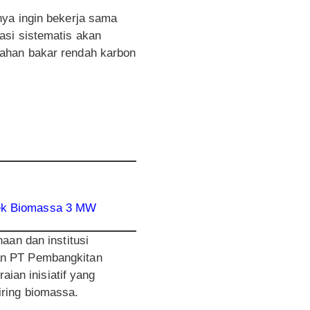
nya ingin bekerja sama
asi sistematis akan
bahan bakar rendah karbon
yek Biomassa 3 MW
aan dan institusi
an PT Pembangkitan
aian inisiatif yang
iring biomassa.