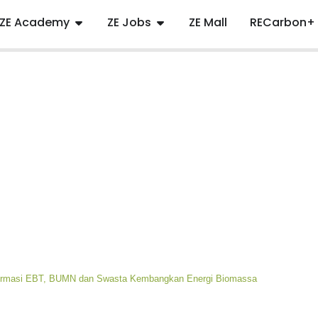
ZE Academy
ZE Jobs
ZE Mall
RECarbon+
formasi EBT, BUMN dan Swasta Kembangkan Energi Biomassa