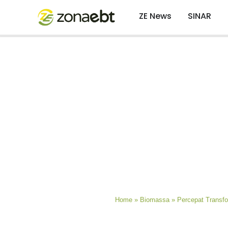
ZE News
SINAR
Home
»
Biomassa
»
Percepat Trans