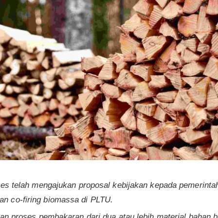
ies telah mengajukan proposal kebijakan kepada pemerinta
 co-firing biomassa di PLTU.
kan proses pembakaran dari dua atau lebih material bahan 