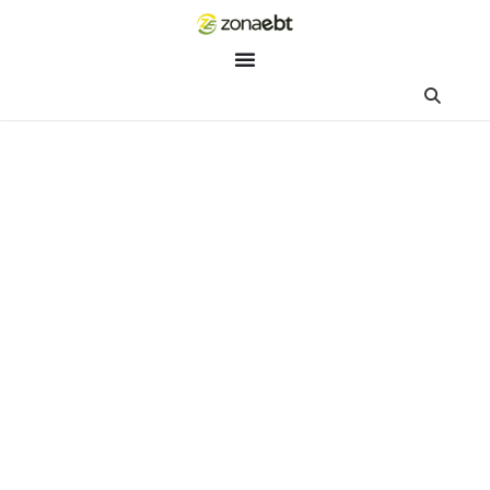
ZEBot
Asisten Digital ZonaEBT
Hai Kak!
Aku ZEBot, asisten digital ZonaEBT. Ada yang bisa kubantu ha
ini?