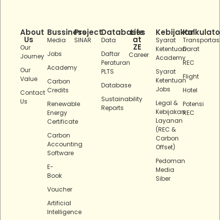
About
Bussiness
Project
Databases
Life
Kebijakan
Kalkulato
Us
at
Media
SINAR
Data
Syarat
Transportas
ZE
Our
Ketentuan
Darat
Jobs
Daftar
Career
Journey
Academy
Peraturan
REC
Academy
Our
PLTS
Syarat
Flight
Value
Ketentuan
Carbon
Database
Jobs
Credits
Hotel
Contact
Sustainability
Us
Legal &
Renewable
Potensi
Reports
Kebijakan
Energy
REC
Layanan
Certificate
(REC &
Carbon
Carbon
Accounting
Offset)
Software
Pedoman
E-
Media
Book
Siber
Voucher
Artificial
Intelligence