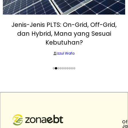
Jenis-Jenis PLTS: On-Grid, Off-Grid,
dan Hybrid, Mana yang Sesuai
Kebutuhan?
Izzul Wafa
Of
Ja