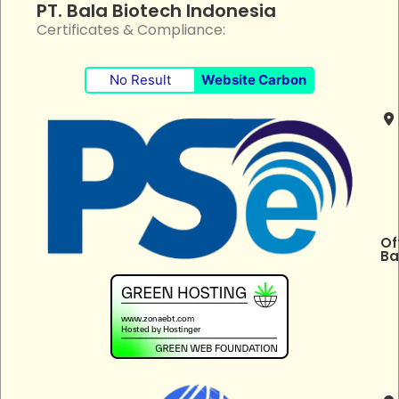
PT. Bala Biotech Indonesia
Certificates & Compliance:
No Result
Website Carbon
Of
Ba