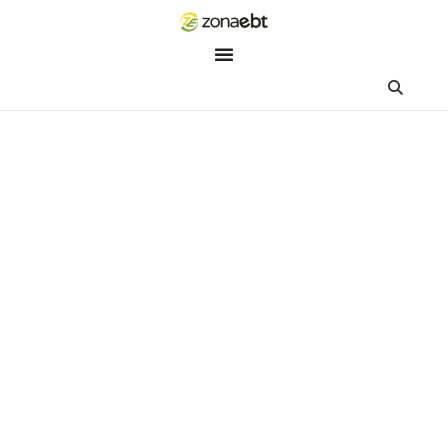
ZEBot
Asisten Digital ZonaEBT
Hai Kak!
Aku ZEBot, asisten digital ZonaEBT. Ada yang bisa kubantu ha
ini?