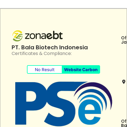
Of
Ja
PT. Bala Biotech Indonesia
Certificates & Compliance:
No Result
Website Carbon
Of
Ba