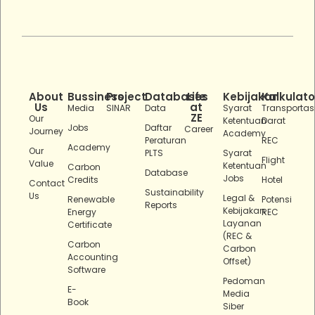
About
Bussiness
Project
Databases
Life
Kebijakan
Kalkulato
Us
at
Media
SINAR
Data
Syarat
Transportas
ZE
Our
Ketentuan
Darat
Jobs
Daftar
Career
Journey
Academy
Peraturan
REC
Academy
Our
PLTS
Syarat
Flight
Value
Ketentuan
Carbon
Database
Jobs
Credits
Hotel
Contact
Sustainability
Us
Legal &
Renewable
Potensi
Reports
Kebijakan
Energy
REC
Layanan
Certificate
(REC &
Carbon
Carbon
Accounting
Offset)
Software
Pedoman
E-
Media
Book
Siber