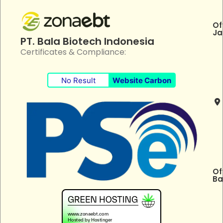
Of
Ja
PT. Bala Biotech Indonesia
Certificates & Compliance:
No Result
Website Carbon
Of
Ba