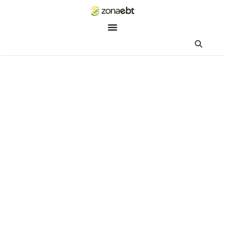
ZEBot
Asisten Digital ZonaEBT
Hai Kak!
Aku ZEBot, asisten digital ZonaEBT. Ada yang bisa kubantu ha
ini?