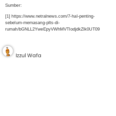
Sumber:
[1] https://www.netralnews.com/7-hal-penting-
sebelum-memasang-plts-di-
rumah/bGNLL2YweEpyVWhMVTlodjdkZlk0UT09
Izzul Wafa