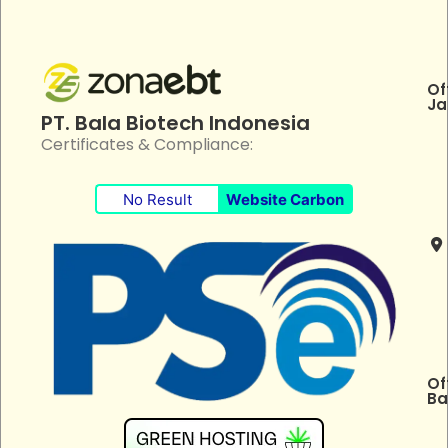
Of
Ja
PT. Bala Biotech Indonesia
Certificates & Compliance:
No Result
Website Carbon
Of
Ba