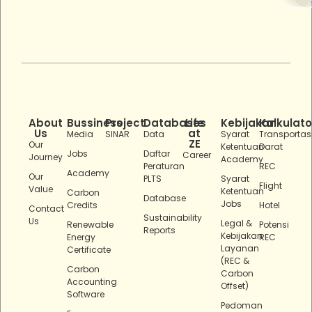
About
Bussiness
Project
Databases
Life
Kebijakan
Kalkulato
Us
at
Media
SINAR
Data
Syarat
Transportas
ZE
Our
Ketentuan
Darat
Jobs
Daftar
Career
Journey
Academy
Peraturan
REC
Academy
Our
PLTS
Syarat
Flight
Value
Ketentuan
Carbon
Database
Jobs
Credits
Hotel
Contact
Sustainability
Us
Legal &
Renewable
Potensi
Reports
Kebijakan
Energy
REC
Layanan
Certificate
(REC &
Carbon
Carbon
Accounting
Offset)
Software
Pedoman