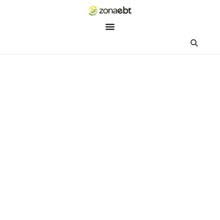
ZEBot
Asisten Digital ZonaEBT
Hai Kak!
Aku ZEBot, asisten digital ZonaEBT. Ada yang bisa kubantu ha
ini?