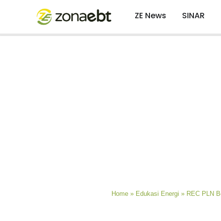
ZE News
SINAR
Home
»
Edukasi Energi
»
REC PLN Be