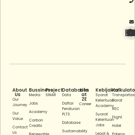
About
Bussiness
Project
Databases
Life
Kebijakan
Kalkulato
Us
at
Media
SINAR
Data
Syarat
Transportas
ZE
Our
Ketentuan
Darat
Jobs
Daftar
Career
Journey
Academy
Peraturan
REC
Academy
Our
PLTS
Syarat
Flight
Value
Ketentuan
Carbon
Database
Jobs
Credits
Hotel
Contact
Sustainability
Us
Legal &
Renewable
Potensi