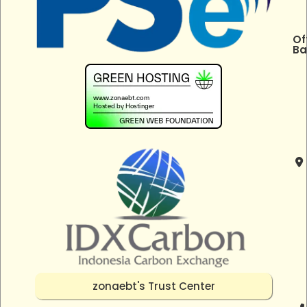
Of
Ba
zonaebt's Trust Center