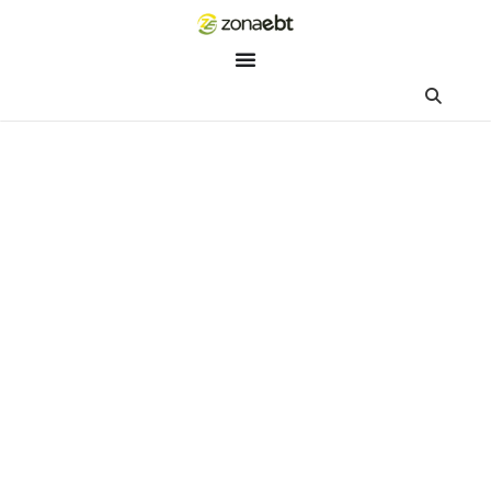
ZEBot
Asisten Digital ZonaEBT
Hai Kak!
Aku ZEBot, asisten digital ZonaEBT. Ada yang bisa kubantu ha
ini?