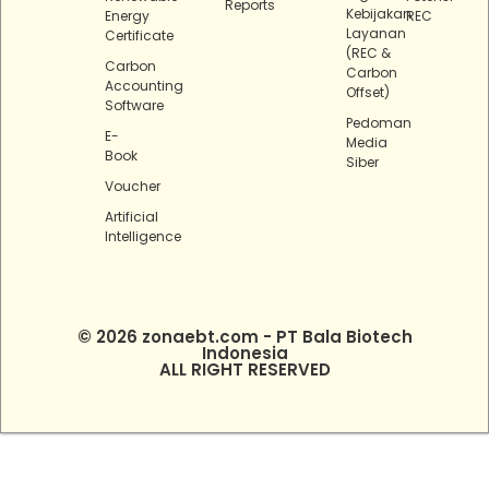
Reports
Kebijakan
Energy
REC
Layanan
Certificate
(REC &
Carbon
Carbon
Accounting
Offset)
Software
Pedoman
E-
Media
Book
Siber
Voucher
Artificial
Intelligence
© 2026 zonaebt.com - PT Bala Biotech
Indonesia
ALL RIGHT RESERVED