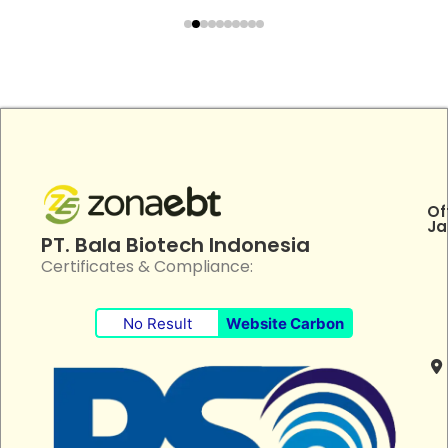
Of
Ja
PT. Bala Biotech Indonesia
Certificates & Compliance:
No Result
Website Carbon