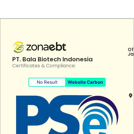
Of
Ja
PT. Bala Biotech Indonesia
Certificates & Compliance:
No Result
Website Carbon