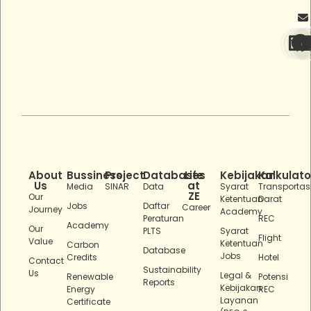
About
Bussiness
Project
Databases
Life
Kebijakan
Kalkulato
Us
at
Media
SINAR
Data
Syarat
Transportas
ZE
Our
Ketentuan
Darat
Jobs
Daftar
Career
Journey
Academy
Peraturan
REC
Academy
Our
PLTS
Syarat
Flight
Value
Ketentuan
Carbon
Database
Jobs
Credits
Hotel
Contact
Sustainability
Us
Legal &
Renewable
Potensi
Reports
Kebijakan
Energy
REC
Layanan
Certificate