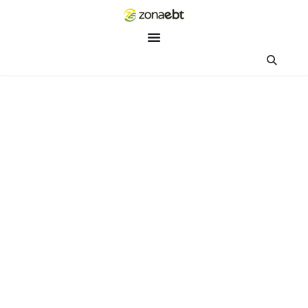
ZEBot
Asisten Digital ZonaEBT
Hai Kak!
Aku ZEBot, asisten digital ZonaEBT. Ada yang bisa kubantu ha
ini?