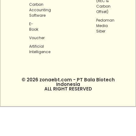
(REC &
Carbon
Carbon
Accounting
Offset)
Software
Pedoman
E-
Media
Book
Siber
Voucher
Artificial
Intelligence
© 2026 zonaebt.com - PT Bala Biotech
Indonesia
ALL RIGHT RESERVED