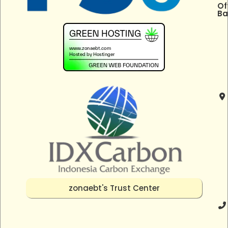
Of
Ba
zonaebt's Trust Center