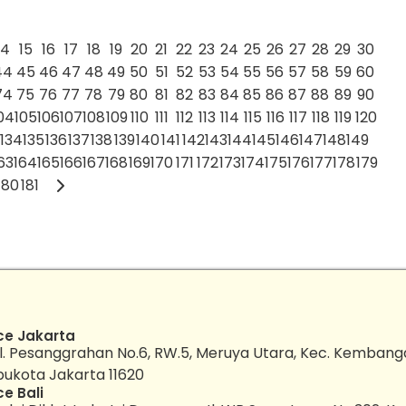
14
15
16
17
18
19
20
21
22
23
24
25
26
27
28
29
30
44
45
46
47
48
49
50
51
52
53
54
55
56
57
58
59
60
74
75
76
77
78
79
80
81
82
83
84
85
86
87
88
89
90
04
105
106
107
108
109
110
111
112
113
114
115
116
117
118
119
120
134
135
136
137
138
139
140
141
142
143
144
145
146
147
148
149
63
164
165
166
167
168
169
170
171
172
173
174
175
176
177
178
179
180
181
ce Jakarta
l. Pesanggrahan No.6, RW.5, Meruya Utara, Kec. Kembang
bukota Jakarta 11620
ce Bali