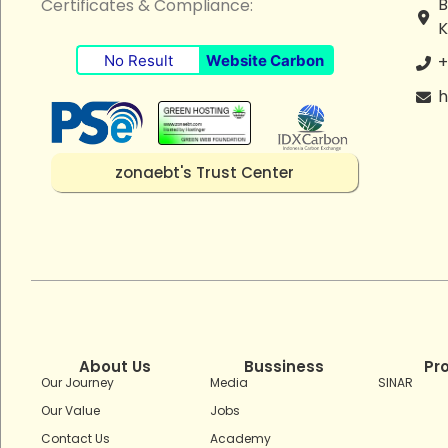
B
Certificates & Compliance:
K
No Result
Website Carbon
+
h
zonaebt's Trust Center
About Us
Bussiness
Pr
Our Journey
Media
SINAR
Our Value
Jobs
Contact Us
Academy