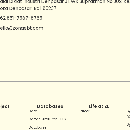
alai Diklat Industri Denpasar Jl. WR Supratman No.302, K
ota Denpasar, Bali 80237
62 851-7587-8765
ello@zonaebt.com
oject
Databases
Life at ZE
Data
Career
S
A
Daftar Peraturan PLTS
S
Database