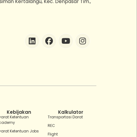
esiman Kertalangu, Kec. Denpasar Tim.,
ZEBot
Asisten Digital ZonaEBT
Hai Kak!
Aku ZEBot, asisten digital ZonaEBT.
Ada yang bisa kubantu hari ini?
Kebijakan
Kalkulator
yarat Ketentuan
Transportasi Darat
cademy
REC
yarat Ketentuan Jobs
Flight