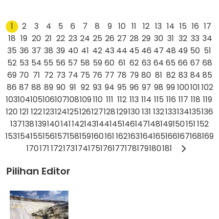
1
2
3
4
5
6
7
8
9
10
11
12
13
14
15
16
17
18
19
20
21
22
23
24
25
26
27
28
29
30
31
32
33
34
35
36
37
38
39
40
41
42
43
44
45
46
47
48
49
50
51
52
53
54
55
56
57
58
59
60
61
62
63
64
65
66
67
68
69
70
71
72
73
74
75
76
77
78
79
80
81
82
83
84
85
86
87
88
89
90
91
92
93
94
95
96
97
98
99
100
101
102
103
104
105
106
107
108
109
110
111
112
113
114
115
116
117
118
119
120
121
122
123
124
125
126
127
128
129
130
131
132
133
134
135
136
137
138
139
140
141
142
143
144
145
146
147
148
149
150
151
152
153
154
155
156
157
158
159
160
161
162
163
164
165
166
167
168
169
170
171
172
173
174
175
176
177
178
179
180
181
Pilihan Editor