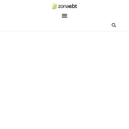
ZEBot
Asisten Digital ZonaEBT
Hai Kak!
Aku ZEBot, asisten digital ZonaEBT. Ada yang bisa kubantu ha
ini?