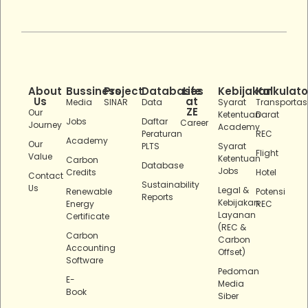
About
Bussiness
Project
Databases
Life
Kebijakan
Kalkulato
Us
at
Media
SINAR
Data
Syarat
Transportas
ZE
Our
Ketentuan
Darat
Jobs
Daftar
Career
Journey
Academy
Peraturan
REC
Academy
Our
PLTS
Syarat
Flight
Value
Ketentuan
Carbon
Database
Jobs
Credits
Hotel
Contact
Sustainability
Us
Legal &
Renewable
Potensi
Reports
Kebijakan
Energy
REC
Layanan
Certificate
(REC &
Carbon
Carbon
Accounting
Offset)
Software
Pedoman
E-
Media
Book
Siber