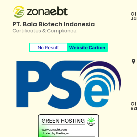
Of
Ja
PT. Bala Biotech Indonesia
Certificates & Compliance:
No Result
Website Carbon
Of
Ba