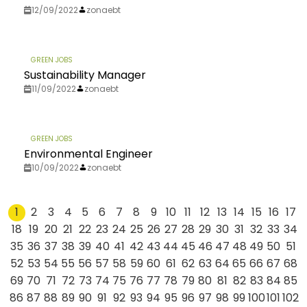
12/09/2022
zonaebt
GREEN JOBS
Sustainability Manager
11/09/2022
zonaebt
GREEN JOBS
Environmental Engineer
10/09/2022
zonaebt
1
2
3
4
5
6
7
8
9
10
11
12
13
14
15
16
17
18
19
20
21
22
23
24
25
26
27
28
29
30
31
32
33
34
35
36
37
38
39
40
41
42
43
44
45
46
47
48
49
50
51
52
53
54
55
56
57
58
59
60
61
62
63
64
65
66
67
68
69
70
71
72
73
74
75
76
77
78
79
80
81
82
83
84
85
86
87
88
89
90
91
92
93
94
95
96
97
98
99
100
101
102