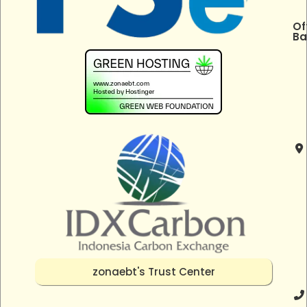
Of
Ba
zonaebt's Trust Center