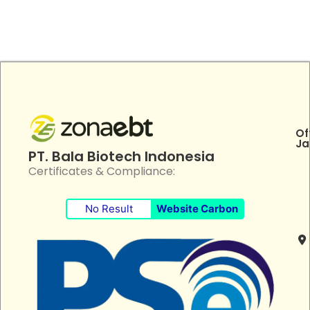
Of
Ja
PT. Bala Biotech Indonesia
Certificates & Compliance:
No Result
Website Carbon