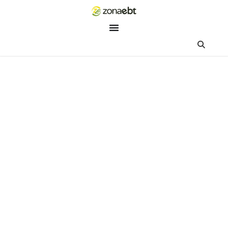
ZEBot
Asisten Digital ZonaEBT
Hai Kak!
Aku ZEBot, asisten digital ZonaEBT. Ada yang bisa kubantu ha
ini?