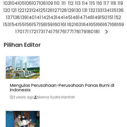
103
104
105
106
107
108
109
110
111
112
113
114
115
116
117
118
119
120
121
122
123
124
125
126
127
128
129
130
131
132
133
134
135
136
137
138
139
140
141
142
143
144
145
146
147
148
149
150
151
152
153
154
155
156
157
158
159
160
161
162
163
164
165
166
167
168
169
170
171
172
173
174
175
176
177
178
179
180
181
Pilihan Editor
Mengulas Perusahaan-Perusahaan Panas Bumi di
Indonesia
2 years ago
Nisrina Syafa Hanifah