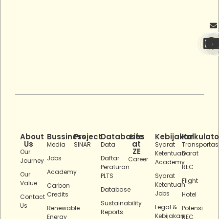
About
Bussiness
Project
Databases
Life
Kebijakan
Kalkulato
Us
at
Media
SINAR
Data
Syarat
Transportas
ZE
Our
Ketentuan
Darat
Jobs
Daftar
Career
Journey
Academy
Peraturan
REC
Academy
Our
PLTS
Syarat
Flight
Value
Ketentuan
Carbon
Database
Jobs
Credits
Hotel
Contact
Sustainability
Us
Legal &
Renewable
Potensi
Reports
Kebijakan
Energy
REC