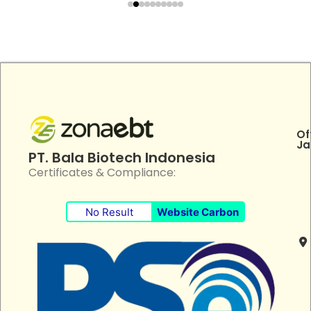
Of
Ja
PT. Bala Biotech Indonesia
Certificates & Compliance:
No Result
Website Carbon