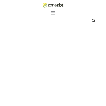
ZEBot
Asisten Digital ZonaEBT
Hai Kak!
Aku ZEBot, asisten digital ZonaEBT. Ada yang bisa kubantu ha
ini?