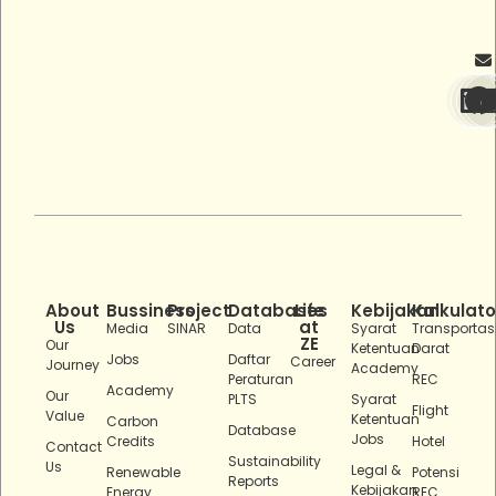
About
Bussiness
Project
Databases
Life
Kebijakan
Kalkulato
Us
at
Media
SINAR
Data
Syarat
Transportas
ZE
Our
Ketentuan
Darat
Jobs
Daftar
Career
Journey
Academy
Peraturan
REC
Academy
Our
PLTS
Syarat
Flight
Value
Ketentuan
Carbon
Database
Jobs
Credits
Hotel
Contact
Sustainability
Us
Legal &
Renewable
Potensi
Reports
Kebijakan
Energy
REC