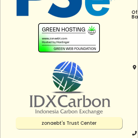
Of
Ba
zonaebt's Trust Center