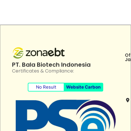
Of
Ja
PT. Bala Biotech Indonesia
Certificates & Compliance:
No Result
Website Carbon