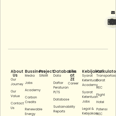
About
Bussiness
Project
Databases
Life
Kebijakan
Kalkulato
Us
at
Media
SINAR
Data
Syarat
Transportas
ZE
Our
Ketentuan
Darat
Jobs
Daftar
Career
Journey
Academy
Peraturan
REC
Academy
Our
PLTS
Syarat
Flight
Value
Ketentuan
Carbon
Database
Jobs
Credits
Hotel
Contact
Sustainability
Us
Legal &
Renewable
Potensi
Reports
Kebijakan
Energy
REC