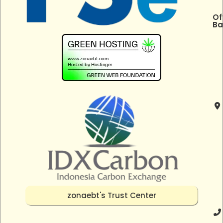
Of
Ba
zonaebt's Trust Center