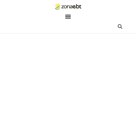
ZEBot
Asisten Digital ZonaEBT
Hai Kak!
Aku ZEBot, asisten digital ZonaEBT. Ada yang bisa kubantu ha
ini?