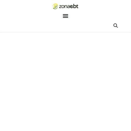
ZEBot
Asisten Digital ZonaEBT
Hai Kak!
Aku ZEBot, asisten digital ZonaEBT. Ada yang bisa kubantu ha
ini?