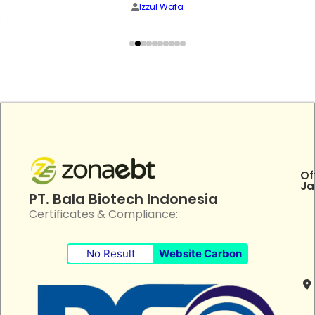
Izzul Wafa
Of
Ja
PT. Bala Biotech Indonesia
Certificates & Compliance:
No Result
Website Carbon