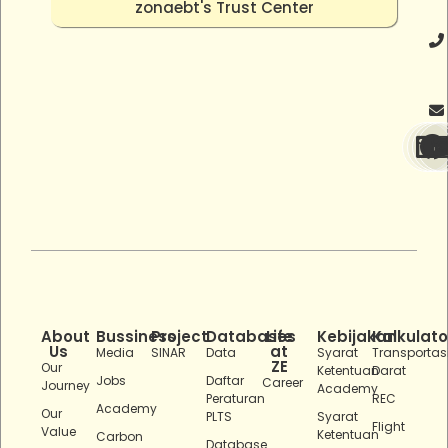
zonaebt's Trust Center
About
Bussiness
Project
Databases
Life
Kebijakan
Kalkulato
Us
at
Media
SINAR
Data
Syarat
Transportas
ZE
Our
Ketentuan
Darat
Jobs
Daftar
Career
Journey
Academy
Peraturan
REC
Academy
Our
PLTS
Syarat
Flight
Value
Ketentuan
Carbon
Database