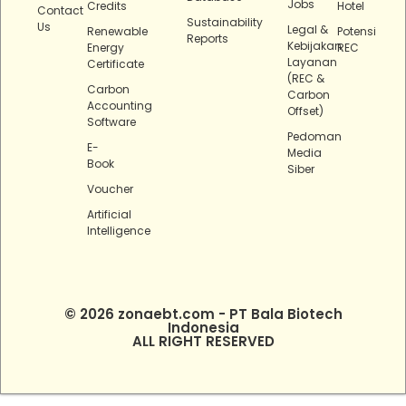
Jobs
Credits
Hotel
Contact
Sustainability
Us
Legal &
Renewable
Potensi
Reports
Kebijakan
Energy
REC
Layanan
Certificate
(REC &
Carbon
Carbon
Accounting
Offset)
Software
Pedoman
E-
Media
Book
Siber
Voucher
Artificial
Intelligence
© 2026 zonaebt.com - PT Bala Biotech
Indonesia
ALL RIGHT RESERVED