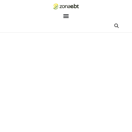
ZEBot
Asisten Digital ZonaEBT
Hai Kak!
Aku ZEBot, asisten digital ZonaEBT. Ada yang bisa kubantu ha
ini?