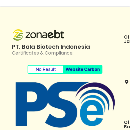
Of
Ja
PT. Bala Biotech Indonesia
Certificates & Compliance:
No Result
Website Carbon
Of
Ba