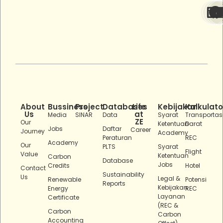
About
Bussiness
Project
Databases
Life
Kebijakan
Kalkulato
Us
at
Media
SINAR
Data
Syarat
Transportas
ZE
Our
Ketentuan
Darat
Jobs
Daftar
Career
Journey
Academy
Peraturan
REC
Academy
Our
PLTS
Syarat
Flight
Value
Ketentuan
Carbon
Database
Jobs
Credits
Hotel
Contact
Sustainability
Us
Legal &
Renewable
Potensi
Reports
Kebijakan
Energy
REC
Layanan
Certificate
(REC &
Carbon
Carbon
Accounting