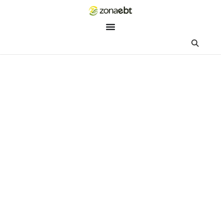
ZEBot
Asisten Digital ZonaEBT
Hai Kak!
Aku ZEBot, asisten digital ZonaEBT. Ada yang bisa kubantu ha
ini?