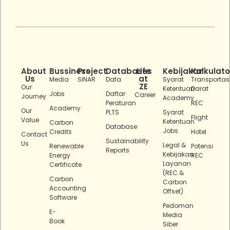
About
Bussiness
Project
Databases
Life
Kebijakan
Kalkulato
Us
at
Media
SINAR
Data
Syarat
Transportas
ZE
Our
Ketentuan
Darat
Jobs
Daftar
Career
Journey
Academy
Peraturan
REC
Academy
Our
PLTS
Syarat
Flight
Value
Ketentuan
Carbon
Database
Jobs
Credits
Hotel
Contact
Sustainability
Us
Legal &
Renewable
Potensi
Reports
Kebijakan
Energy
REC
Layanan
Certificate
(REC &
Carbon
Carbon
Accounting
Offset)
Software
Pedoman
E-
Media
Book
Siber