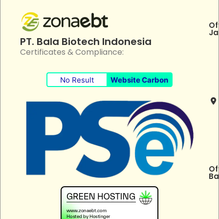
Of
Ja
PT. Bala Biotech Indonesia
Certificates & Compliance:
No Result
Website Carbon
Of
Ba