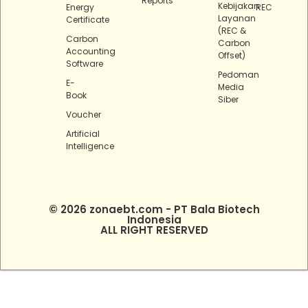
Reports
Kebijakan
Energy
REC
Layanan
Certificate
(REC &
Carbon
Carbon
Accounting
Offset)
Software
Pedoman
E-
Media
Book
Siber
Voucher
Artificial
Intelligence
© 2026 zonaebt.com - PT Bala Biotech
Indonesia
ALL RIGHT RESERVED