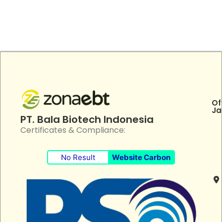
Of
Ja
PT. Bala Biotech Indonesia
Certificates & Compliance:
No Result
Website Carbon