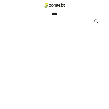
ZEBot
Asisten Digital ZonaEBT
Hai Kak!
Aku ZEBot, asisten digital ZonaEBT. Ada yang bisa kubantu ha
ini?