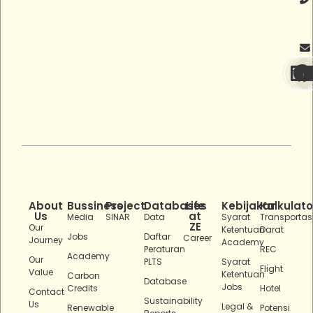
About
Bussiness
Project
Databases
Life
Kebijakan
Kalkulato
Us
at
Media
SINAR
Data
Syarat
Transportas
ZE
Our
Ketentuan
Darat
Jobs
Daftar
Career
Journey
Academy
Peraturan
REC
Academy
Our
PLTS
Syarat
Flight
Value
Ketentuan
Carbon
Database
Jobs
Credits
Hotel
Contact
Sustainability
Us
Legal &
Renewable
Potensi