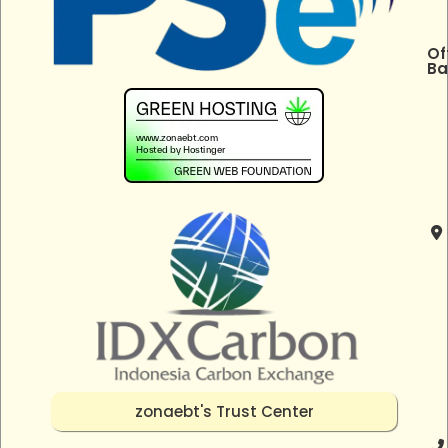
Of
Ba
zonaebt's Trust Center