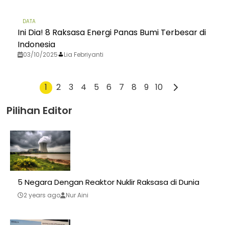
DATA
Ini Dia! 8 Raksasa Energi Panas Bumi Terbesar di
Indonesia
03/10/2025
Lia Febriyanti
1
2
3
4
5
6
7
8
9
10
Pilihan Editor
5 Negara Dengan Reaktor Nuklir Raksasa di Dunia
2 years ago
Nur Aini