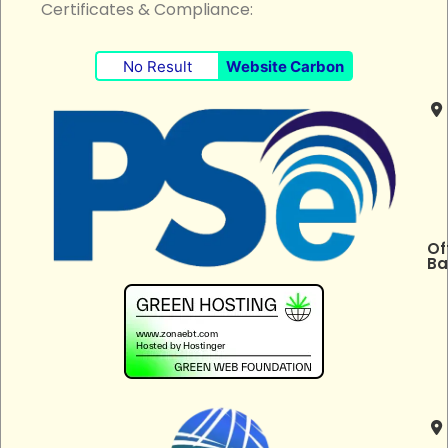
Certificates & Compliance:
No Result
Website Carbon
Of
Ba