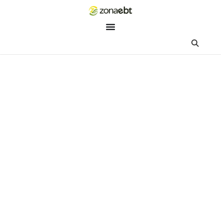
ZEBot
Asisten Digital ZonaEBT
Hai Kak!
Aku ZEBot, asisten digital ZonaEBT. Ada yang bisa kubantu ha
ini?