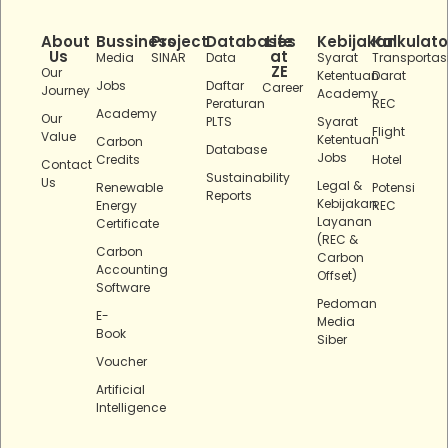
About
Bussiness
Project
Databases
Life
Kebijakan
Kalkulato
Us
at
Media
SINAR
Data
Syarat
Transportas
ZE
Our
Ketentuan
Darat
Jobs
Daftar
Career
Journey
Academy
Peraturan
REC
Academy
Our
PLTS
Syarat
Flight
Value
Ketentuan
Carbon
Database
Jobs
Credits
Hotel
Contact
Sustainability
Us
Legal &
Renewable
Potensi
Reports
Kebijakan
Energy
REC
Layanan
Certificate
(REC &
Carbon
Carbon
Accounting
Offset)
Software
Pedoman
E-
Media
Book
Siber
Voucher
Artificial
Intelligence