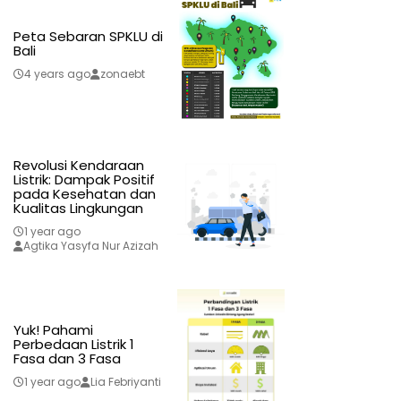
Peta Sebaran SPKLU di
Bali
4 years ago
zonaebt
Revolusi Kendaraan
Listrik: Dampak Positif
pada Kesehatan dan
Kualitas Lingkungan
1 year ago
Agtika Yasyfa Nur Azizah
Yuk! Pahami
Perbedaan Listrik 1
Fasa dan 3 Fasa
1 year ago
Lia Febriyanti