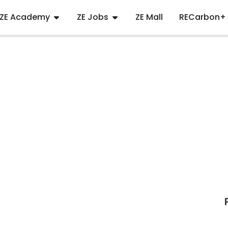
ZE Academy
ZE Jobs
ZE Mall
RECarbon+
i