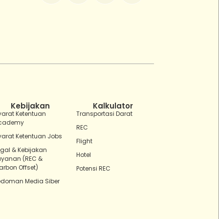
ZEBot
Asisten Digital ZonaEBT
Hai Kak!
Aku ZEBot, asisten digital ZonaEBT.
Ada yang bisa kubantu hari ini?
Kebijakan
Kalkulator
yarat Ketentuan
Transportasi Darat
cademy
REC
yarat Ketentuan Jobs
Flight
egal & Kebijakan
Hotel
ayanan (REC &
arbon Offset)
Potensi REC
edoman Media Siber