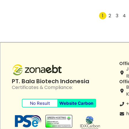
1
2
3
4
Offi
J
I
PT. Bala Biotech Indonesia
Offi
B
Certificates & Compliance:
K
No Result
Website Carbon
+
h