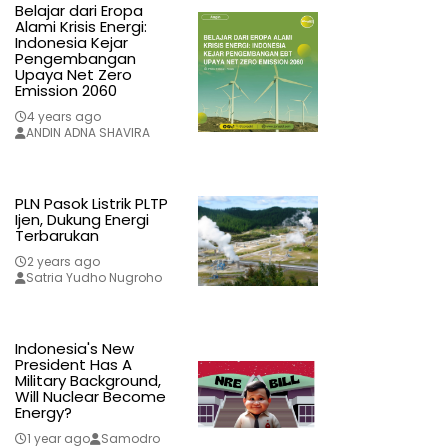
Belajar dari Eropa
Alami Krisis Energi:
Indonesia Kejar
Pengembangan
Upaya Net Zero
Emission 2060
4 years ago
ANDIN ADNA SHAVIRA
PLN Pasok Listrik PLTP
Ijen, Dukung Energi
Terbarukan
2 years ago
Satria Yudho Nugroho
Indonesia's New
President Has A
Military Background,
Will Nuclear Become
Energy?
1 year ago
Samodro