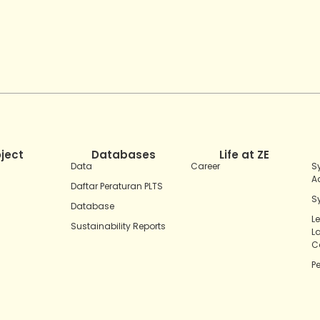
oject
Databases
Life at ZE
Data
Career
S
A
Daftar Peraturan PLTS
S
Database
L
Sustainability Reports
L
C
P