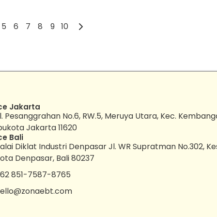
5
6
7
8
9
10
ce Jakarta
l. Pesanggrahan No.6, RW.5, Meruya Utara, Kec. Kembang
bukota Jakarta 11620
ce Bali
alai Diklat Industri Denpasar Jl. WR Supratman No.302, K
ota Denpasar, Bali 80237
62 851-7587-8765
ello@zonaebt.com