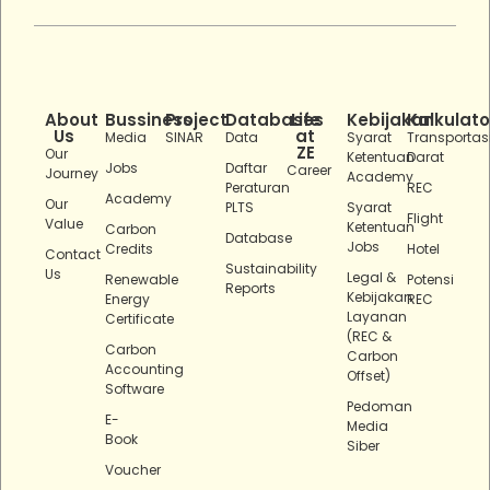
About
Bussiness
Project
Databases
Life
Kebijakan
Kalkulato
Us
at
Media
SINAR
Data
Syarat
Transportas
ZE
Our
Ketentuan
Darat
Jobs
Daftar
Career
Journey
Academy
Peraturan
REC
Academy
Our
PLTS
Syarat
Flight
Value
Ketentuan
Carbon
Database
Jobs
Credits
Hotel
Contact
Sustainability
Us
Legal &
Renewable
Potensi
Reports
Kebijakan
Energy
REC
Layanan
Certificate
(REC &
Carbon
Carbon
Accounting
Offset)
Software
Pedoman
E-
Media
Book
Siber
Voucher