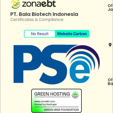
Of
Ja
PT. Bala Biotech Indonesia
Certificates & Compliance:
No Result
Website Carbon
Of
Ba