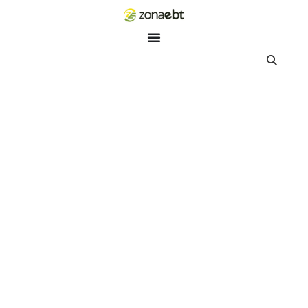
ZEBot
Asisten Digital ZonaEBT
Hai Kak!
Aku ZEBot, asisten digital ZonaEBT. Ada yang bisa kubantu ha
ini?