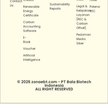
Contact
Sustainability
Us
Legal &
Renewable
Potensi
Reports
Kebijakan
Energy
REC
Layanan
Certificate
(REC &
Carbon
Carbon
Accounting
Offset)
Software
Pedoman
E-
Media
Book
Siber
Voucher
Artificial
Intelligence
© 2026 zonaebt.com - PT Bala Biotech
Indonesia
ALL RIGHT RESERVED