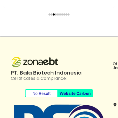
Of
Ja
PT. Bala Biotech Indonesia
Certificates & Compliance:
No Result
Website Carbon