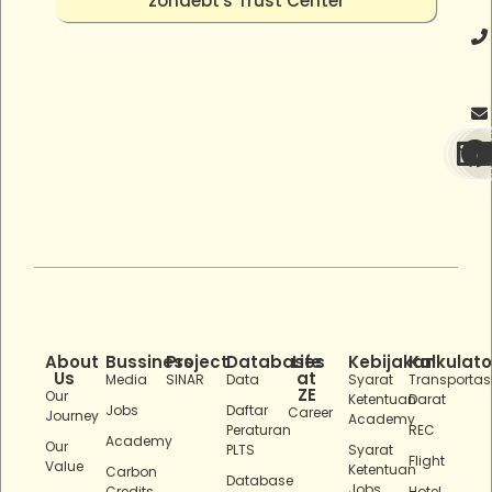
zonaebt's Trust Center
About
Bussiness
Project
Databases
Life
Kebijakan
Kalkulato
Us
at
Media
SINAR
Data
Syarat
Transportas
ZE
Our
Ketentuan
Darat
Jobs
Daftar
Career
Journey
Academy
Peraturan
REC
Academy
Our
PLTS
Syarat
Flight
Value
Ketentuan
Carbon
Database
Jobs
Credits
Hotel