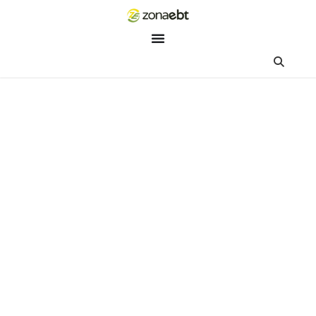
ZEBot
Asisten Digital ZonaEBT
Hai Kak!
Aku ZEBot, asisten digital ZonaEBT. Ada yang bisa kubantu ha
ini?