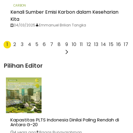
CARBON
Kenali Sumber Emisi Karbon dalam Keseharian
Kita
04/03/2025
Emmanuel Brilian Tangka
1
2
3
4
5
6
7
8
9
10
11
12
13
14
15
16
17
Pilihan Editor
Kapastitas PLTS Indonesia Dinilai Paling Rendah di
Antara G-20
4 years ago
Bagas Bunayarohman