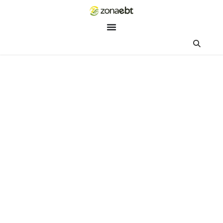
ZEBot
Asisten Digital ZonaEBT
Hai Kak!
Aku ZEBot, asisten digital ZonaEBT. Ada yang bisa kubantu ha
ini?