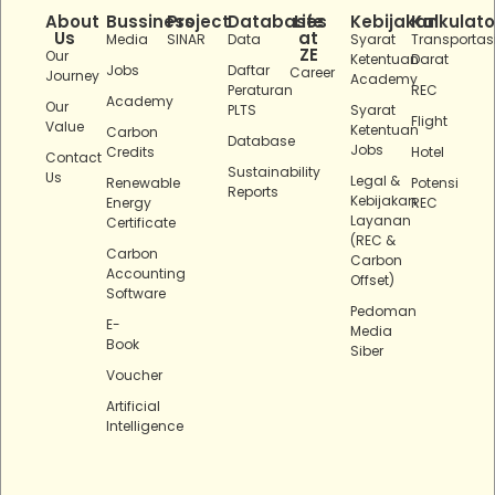
About
Bussiness
Project
Databases
Life
Kebijakan
Kalkulato
Us
at
Media
SINAR
Data
Syarat
Transportas
ZE
Our
Ketentuan
Darat
Jobs
Daftar
Career
Journey
Academy
Peraturan
REC
Academy
Our
PLTS
Syarat
Flight
Value
Ketentuan
Carbon
Database
Jobs
Credits
Hotel
Contact
Sustainability
Us
Legal &
Renewable
Potensi
Reports
Kebijakan
Energy
REC
Layanan
Certificate
(REC &
Carbon
Carbon
Accounting
Offset)
Software
Pedoman
E-
Media
Book
Siber
Voucher
Artificial
Intelligence