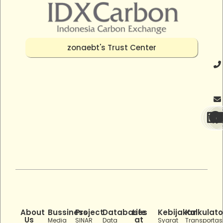
zonaebt's Trust Center
About
Bussiness
Project
Databases
Life
Kebijakan
Kalkulato
Us
at
Media
SINAR
Data
Syarat
Transportas