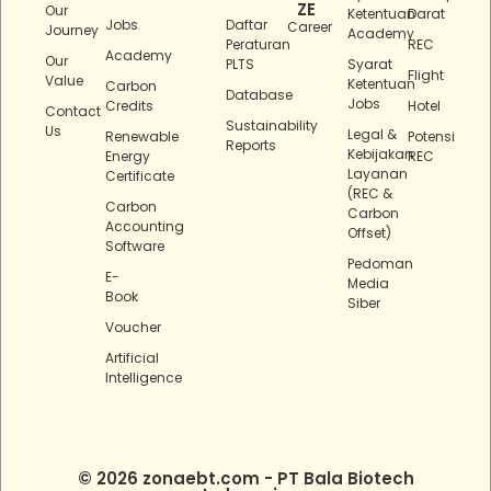
ZE
Our
Ketentuan
Darat
Jobs
Daftar
Career
Journey
Academy
Peraturan
REC
Academy
Our
PLTS
Syarat
Flight
Value
Ketentuan
Carbon
Database
Jobs
Credits
Hotel
Contact
Sustainability
Us
Legal &
Renewable
Potensi
Reports
Kebijakan
Energy
REC
Layanan
Certificate
(REC &
Carbon
Carbon
Accounting
Offset)
Software
Pedoman
E-
Media
Book
Siber
Voucher
Artificial
Intelligence
© 2026 zonaebt.com - PT Bala Biotech