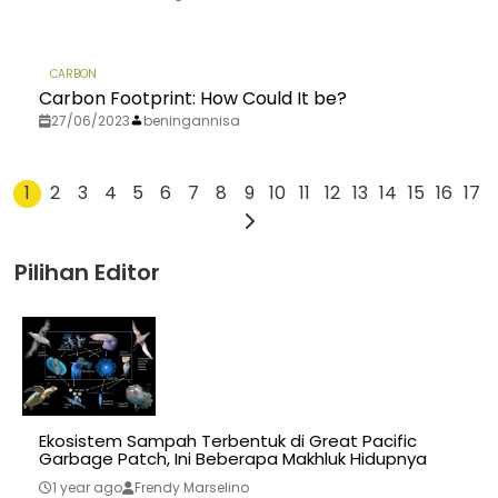
CARBON
Carbon Footprint: How Could It be?
27/06/2023
beningannisa
1
2
3
4
5
6
7
8
9
10
11
12
13
14
15
16
17
Pilihan Editor
Ekosistem Sampah Terbentuk di Great Pacific
Garbage Patch, Ini Beberapa Makhluk Hidupnya
1 year ago
Frendy Marselino