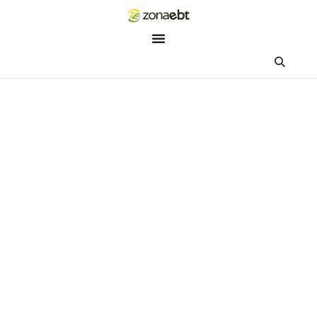
ZEBot
Asisten Digital ZonaEBT
Hai Kak!
Aku ZEBot, asisten digital ZonaEBT. Ada yang bisa kubantu ha
ini?