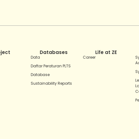
oject
Databases
Life at ZE
Data
Career
S
A
Daftar Peraturan PLTS
S
Database
L
Sustainability Reports
L
C
P