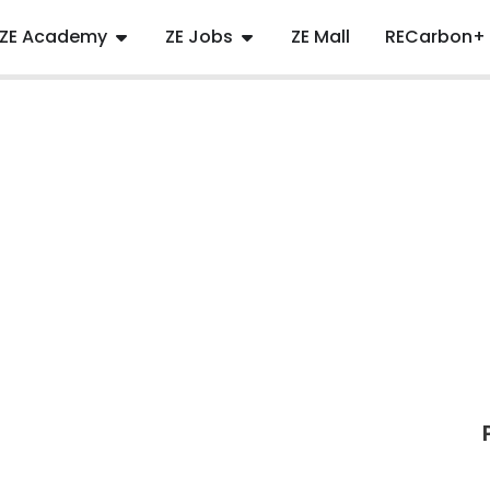
ZE Academy
ZE Jobs
ZE Mall
RECarbon+