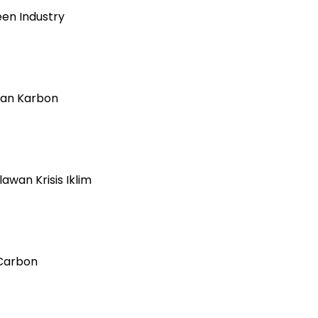
en Industry
gan Karbon
wan Krisis Iklim
 Carbon