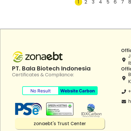
1
2
3
4
5
6
7
Offi
J
I
PT. Bala Biotech Indonesia
Offi
B
Certificates & Compliance:
K
No Result
Website Carbon
+
h
zonaebt's Trust Center