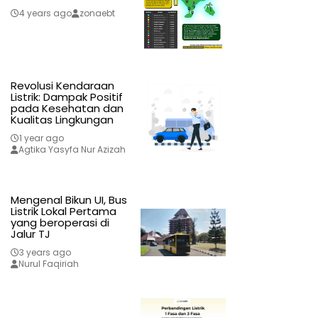
4 years ago
zonaebt
Revolusi Kendaraan
Listrik: Dampak Positif
pada Kesehatan dan
Kualitas Lingkungan
1 year ago
Agtika Yasyfa Nur Azizah
Mengenal Bikun UI, Bus
Listrik Lokal Pertama
yang beroperasi di
Jalur TJ
3 years ago
Nurul Faqiriah