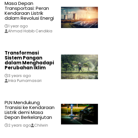
Masa Depan
Transportasi: Peran
Kendaraan Listrik
dalam Revolusi Energi
1 year ago
Ahmad Habib Cendikia
Transformasi
Sistem Pangan
dalam Menghadapi
Perubahan Iklim
3 years ago
Inka Purnamasari
PLN Mendukung
Transisi ke Kendaraan
Listrik demi Masa
Depan Berkelanjutan
2 years ago
Chilwin