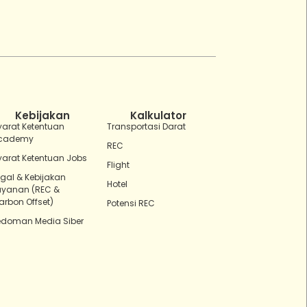
ZEBot
Asisten Digital ZonaEBT
Hai Kak!
Aku ZEBot, asisten digital ZonaEBT.
Ada yang bisa kubantu hari ini?
Kebijakan
Kalkulator
yarat Ketentuan
Transportasi Darat
cademy
REC
yarat Ketentuan Jobs
Flight
egal & Kebijakan
Hotel
ayanan (REC &
arbon Offset)
Potensi REC
edoman Media Siber