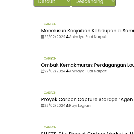
CARBON
Menelusuri Keajaiban Kehidupan di Sa
22/02/2024
Anindya Putri Narpati
CARBON
Ombak Kemakmuran: Perdagangan Laut
22/02/2024
Anindya Putri Narpati
CARBON
Proyek Carbon Capture Storage “Agen
22/02/2024
Rayi Legiani
CARBON
EU ETS: The Biggest Carbon Market in t