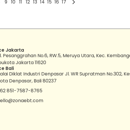
8
9
10
11
12
13
14
15
16
17
ce Jakarta
l. Pesanggrahan No.6, RW.5, Meruya Utara, Kec. Kembang
bukota Jakarta 11620
ce Bali
alai Diklat Industri Denpasar Jl. WR Supratman No.302, K
ota Denpasar, Bali 80237
62 851-7587-8765
ello@zonaebt.com