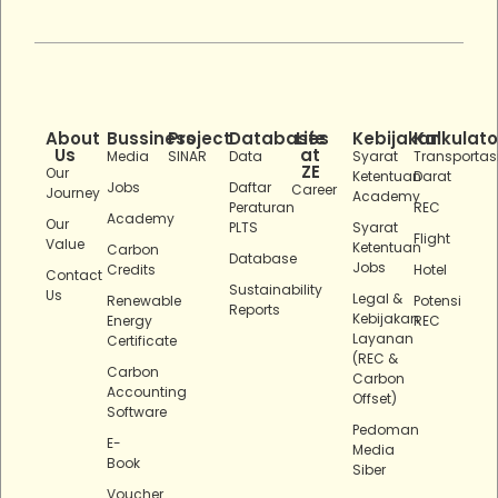
About
Bussiness
Project
Databases
Life
Kebijakan
Kalkulato
Us
at
Media
SINAR
Data
Syarat
Transportas
ZE
Our
Ketentuan
Darat
Jobs
Daftar
Career
Journey
Academy
Peraturan
REC
Academy
Our
PLTS
Syarat
Flight
Value
Ketentuan
Carbon
Database
Jobs
Credits
Hotel
Contact
Sustainability
Us
Legal &
Renewable
Potensi
Reports
Kebijakan
Energy
REC
Layanan
Certificate
(REC &
Carbon
Carbon
Accounting
Offset)
Software
Pedoman
E-
Media
Book
Siber
Voucher