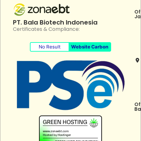
Of
Ja
PT. Bala Biotech Indonesia
Certificates & Compliance:
No Result
Website Carbon
Of
Ba