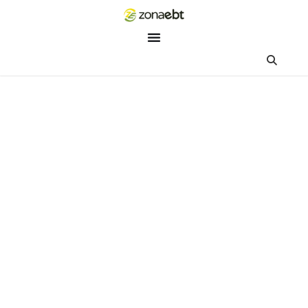
ZEBot
Asisten Digital ZonaEBT
Hai Kak!
Aku ZEBot, asisten digital ZonaEBT. Ada yang bisa kubantu ha
ini?