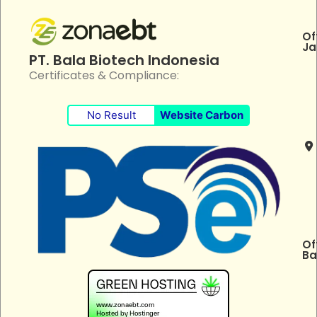
Of
Ja
PT. Bala Biotech Indonesia
Certificates & Compliance:
No Result
Website Carbon
Of
Ba