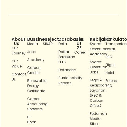
About
Bussiness
Project
Databases
Life
Kebijakan
Kalkulato
Us
at
Media
SINAR
Data
Syarat
Transportas
ZE
Our
Ketentuan
Darat
Jobs
Daftar
Career
Journey
Academy
Peraturan
REC
Academy
Our
PLTS
Syarat
Flight
Value
Ketentuan
Carbon
Database
Jobs
Credits
Hotel
Contact
Sustainability
Us
Legal &
Renewable
Potensi
Reports
Kebijakan
Energy
REC
Layanan
Certificate
(REC &
Carbon
Carbon
Accounting
Offset)
Software
Pedoman
E-
Media
Book
Siber