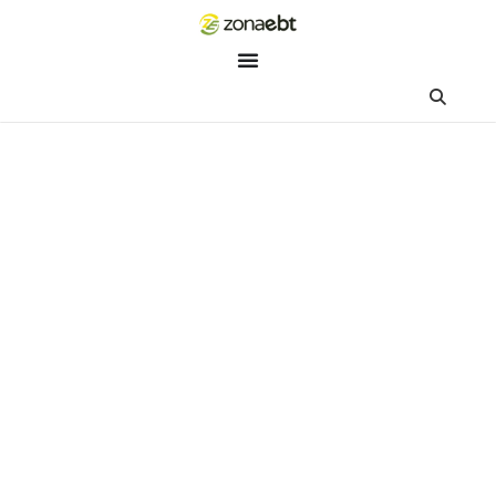
ZEBot
Asisten Digital ZonaEBT
Hai Kak!
Aku ZEBot, asisten digital ZonaEBT. Ada yang bisa kubantu ha
ini?