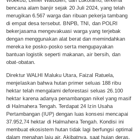
Woekob, Lelilef Waibulen, dan Lukolamo, terkena
bencana alam banjir sejak 20 Juli 2024, yang telah
merugikan 6.567 warga dan ribuan pekerja tambang
di empat desa tersebut. BNPB, TNI, dan POLRI
bekerjasama mengevakuasi warga yang terjebak
dengan menggunakan alat berat dan memindahkan
mereka ke posko-posko serta mengupayakan
bantuan logistik seperti makanan, air bersih, dan
obat-obatan.
Direktur WALHI Maluku Utara, Faizal Ratuela,
menjelaskan bahwa hutan primer seluas 188 ribu
hektar telah mengalami deforestasi seluas 26.100
hektar karena adanya penambangan nikel yang masif
di Halmahera Tengah. Terdapat 24 Izin Usaha
Pertambangan (IUP) dengan luas konsesi mencapai
37.952,74 hektar di Halmahera Tengah. Kondisi ini
membuat ekosistem hutan tidak lagi berfungsi optimal
dalam menahan laju air. Akibatnya, saat hujan deras,