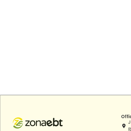
Offi
J
I