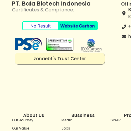
PT. Bala Biotech Indonesia
Offi
B
Certificates & Compliance:
K
No Result
Website Carbon
+
h
zonaebt's Trust Center
About Us
Bussiness
Pr
Our Journey
Media
SINAR
Our Value
Jobs