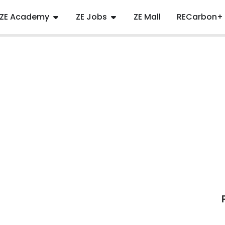
ZE Academy
ZE Jobs
ZE Mall
RECarbon+