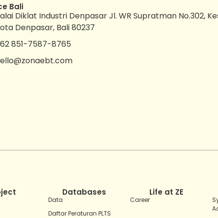
ce Bali
alai Diklat Industri Denpasar Jl. WR Supratman No.302, K
ota Denpasar, Bali 80237
62 851-7587-8765
ello@zonaebt.com
oject
Databases
Life at ZE
Data
Career
S
A
Daftar Peraturan PLTS