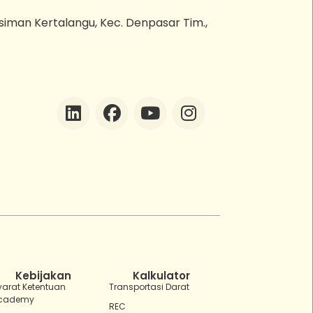
esiman Kertalangu, Kec. Denpasar Tim.,
ZEBot
Asisten Digital ZonaEBT
Hai Kak!
Aku ZEBot, asisten digital ZonaEBT.
Ada yang bisa kubantu hari ini?
Kebijakan
Kalkulator
yarat Ketentuan
Transportasi Darat
cademy
REC