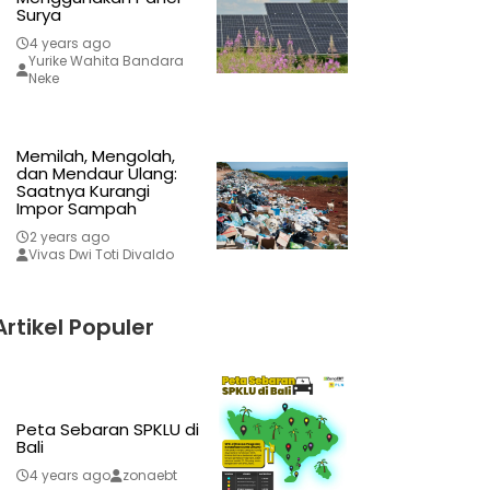
Surya
4 years ago
Yurike Wahita Bandara
Neke
Memilah, Mengolah,
dan Mendaur Ulang:
Saatnya Kurangi
Impor Sampah
2 years ago
Vivas Dwi Toti Divaldo
Artikel Populer
Peta Sebaran SPKLU di
Bali
4 years ago
zonaebt