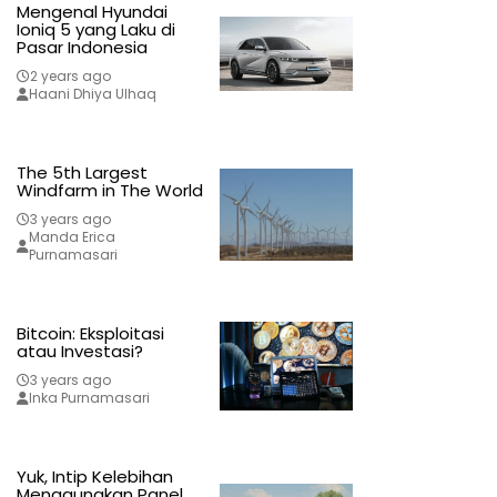
Mengenal Hyundai
Ioniq 5 yang Laku di
Pasar Indonesia
2 years ago
Haani Dhiya Ulhaq
The 5th Largest
Windfarm in The World
3 years ago
Manda Erica
Purnamasari
Bitcoin: Eksploitasi
atau Investasi?
3 years ago
Inka Purnamasari
Yuk, Intip Kelebihan
Menggunakan Panel