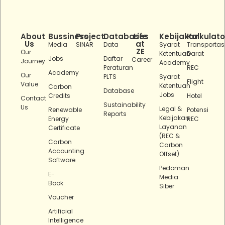
About
Bussiness
Project
Databases
Life
Kebijakan
Kalkulato
Us
at
Media
SINAR
Data
Syarat
Transportas
ZE
Our
Ketentuan
Darat
Jobs
Daftar
Career
Journey
Academy
Peraturan
REC
Academy
Our
PLTS
Syarat
Flight
Value
Ketentuan
Carbon
Database
Jobs
Credits
Hotel
Contact
Sustainability
Us
Legal &
Renewable
Potensi
Reports
Kebijakan
Energy
REC
Layanan
Certificate
(REC &
Carbon
Carbon
Accounting
Offset)
Software
Pedoman
E-
Media
Book
Siber
Voucher
Artificial
Intelligence