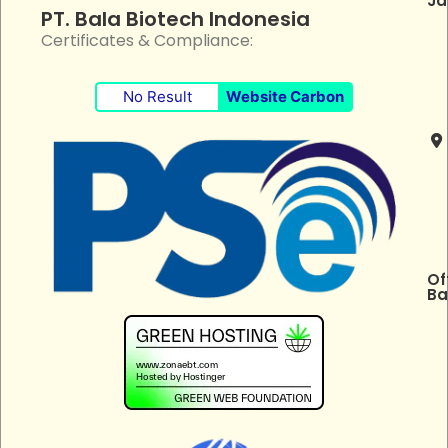
Ja
PT. Bala Biotech Indonesia
Certificates & Compliance:
No Result
Website Carbon
Of
Ba