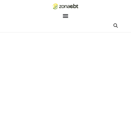
ZEBot
Asisten Digital ZonaEBT
Hai Kak!
Aku ZEBot, asisten digital ZonaEBT. Ada yang bisa kubantu ha
ini?