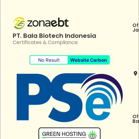
Of
Ja
PT. Bala Biotech Indonesia
Certificates & Compliance:
No Result
Website Carbon
Of
Ba