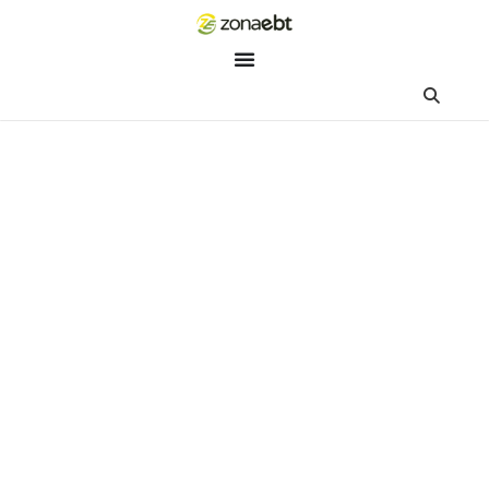
ZEBot
Asisten Digital ZonaEBT
Hai Kak!
Aku ZEBot, asisten digital ZonaEBT. Ada yang bisa kubantu ha
ini?