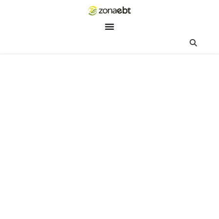
ZEBot
Asisten Digital ZonaEBT
Hai Kak!
Aku ZEBot, asisten digital ZonaEBT. Ada yang bisa kubantu ha
ini?