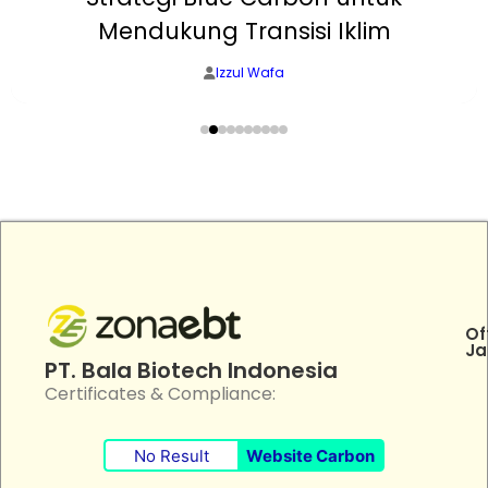
Mendukung Transisi Iklim
Izzul Wafa
Of
Ja
PT. Bala Biotech Indonesia
Certificates & Compliance:
No Result
Website Carbon