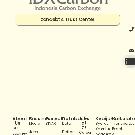
zonaebt's Trust Center
About
Bussiness
Project
Databases
Life
Kebijakan
Kalkulato
Us
at
Media
SINAR
Data
Syarat
Transportas
ZE
Our
Ketentuan
Darat
Jobs
Daftar
Career
Journey
Academy