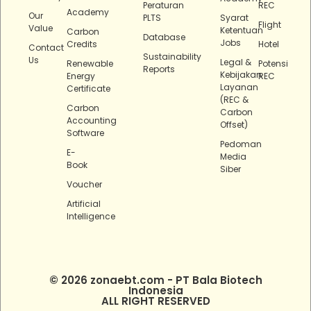
Peraturan
REC
Academy
Our
PLTS
Syarat
Flight
Value
Ketentuan
Carbon
Database
Jobs
Credits
Hotel
Contact
Sustainability
Us
Legal &
Renewable
Potensi
Reports
Kebijakan
Energy
REC
Layanan
Certificate
(REC &
Carbon
Carbon
Accounting
Offset)
Software
Pedoman
E-
Media
Book
Siber
Voucher
Artificial
Intelligence
© 2026 zonaebt.com - PT Bala Biotech
Indonesia
ALL RIGHT RESERVED