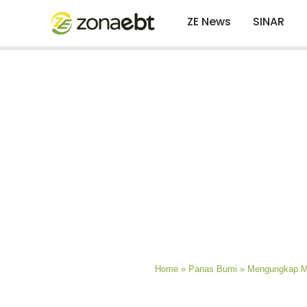
ZE News
SINAR
Home
»
Panas Bumi
»
Mengungkap Mi