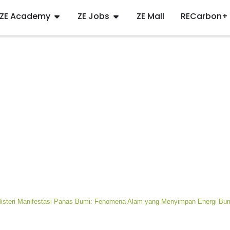
ZE Academy
ZE Jobs
ZE Mall
RECarbon+
steri Manifestasi Panas Bumi: Fenomena Alam yang Menyimpan Energi Bu