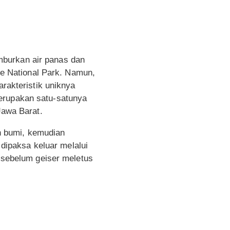
mburkan air panas dan
one National Park. Namun,
arakteristik uniknya
merupakan satu-satunya
Jawa Barat.
n bumi, kemudian
 dipaksa keluar melalui
t sebelum geiser meletus