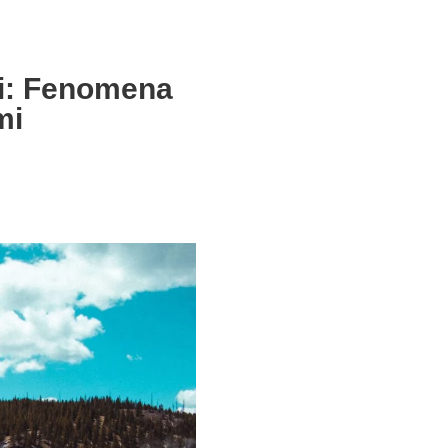
i: Fenomena
mi