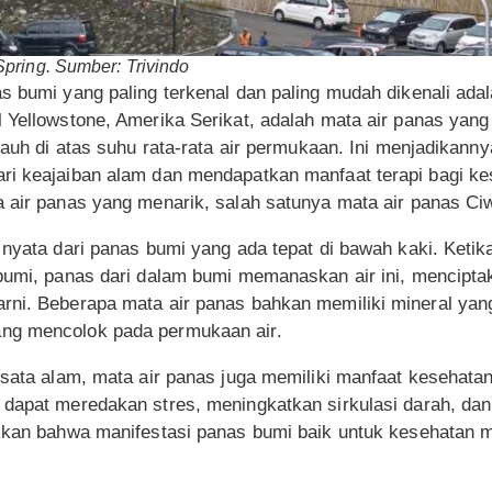
pring. Sumber: Trivindo
s bumi yang paling terkenal dan paling mudah dikenali ada
 Yellowstone, Amerika Serikat, adalah mata air panas yang p
jauh di atas suhu rata-rata air permukaan. Ini menjadikanny
ri keajaiban alam dan mendapatkan manfaat terapi bagi ke
a air panas yang menarik, salah satunya mata air panas Ci
 nyata dari panas bumi yang ada tepat di bawah kaki. Ketika
 bumi, panas dari dalam bumi memanaskan air ini, mencipt
rni. Beberapa mata air panas bahkan memiliki mineral yang 
ng mencolok pada permukaan air.
isata alam, mata air panas juga memiliki manfaat kesehatan
 dapat meredakan stres, meningkatkan sirkulasi darah, dan
ukkan bahwa manifestasi panas bumi baik untuk kesehatan 