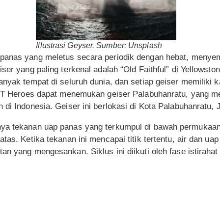
Illustrasi Geyser. Sumber: Unsplash
 panas yang meletus secara periodik dengan hebat, menye
iser yang paling terkenal adalah “Old Faithful” di Yellowst
anyak tempat di seluruh dunia, dan setiap geiser memiliki k
 EBT Heroes dapat menemukan geiser Palabuhanratu, yang 
 di Indonesia. Geiser ini berlokasi di Kota Palabuhanratu, 
nya tekanan uap panas yang terkumpul di bawah permukaa
tas. Ketika tekanan ini mencapai titik tertentu, air dan uap
an yang mengesankan. Siklus ini diikuti oleh fase istiraha