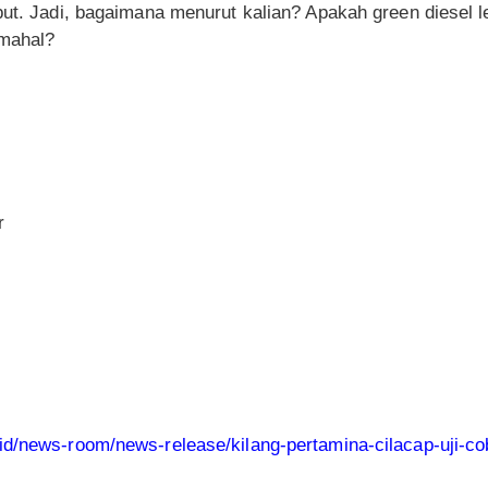
but. Jadi, bagaimana menurut kalian? Apakah green diesel l
 mahal?
r
id/news-room/news-release/kilang-pertamina-cilacap-uji-co