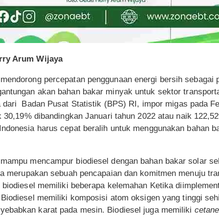
erry Arum Wijaya
 mendorong percepatan penggunaan energi bersih sebagai pe
gantungan akan bahan bakar minyak untuk sektor transport
 dari Badan Pusat Statistik (BPS) RI, impor migas pada Fe
ik 30,19% dibandingkan Januari tahun 2022 atau naik 122,5
Indonesia harus cepat beralih untuk menggunakan bahan b
h mampu mencampur biodiesel dengan bahan bakar solar se
ena merupakan sebuah pencapaian dan komitmen menuju trans
, biodiesel memiliki beberapa kelemahan Ketika diimpleme
 Biodiesel memiliki komposisi atom oksigen yang tinggi se
ebabkan karat pada mesin. Biodiesel juga memiliki
cetan