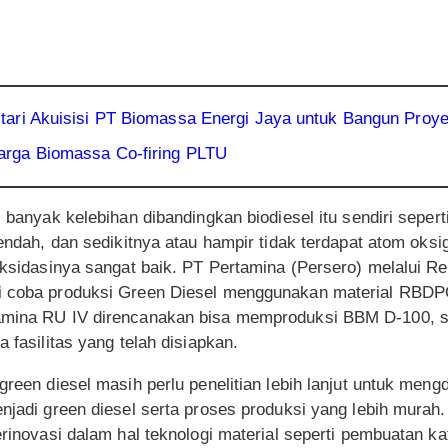
tari Akuisisi PT Biomassa Energi Jaya untuk Bangun Pro
rga Biomassa Co-firing PLTU
i banyak kelebihan dibandingkan biodiesel itu sendiri seperti
endah, dan sedikitnya atau hampir tidak terdapat atom oksi
 oksidasinya sangat baik. PT Pertamina (Persero) melalui Re
ji coba produksi Green Diesel menggunakan material RBDP
tamina RU IV direncanakan bisa memproduksi BBM D-100, 
a fasilitas yang telah disiapkan.
green diesel masih perlu penelitian lebih lanjut untuk meng
enjadi green diesel serta proses produksi yang lebih mura
erinovasi dalam hal teknologi material seperti pembuatan ka