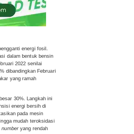
ngganti energi fosil.
asi dalam bentuk bensin
bruari 2022 senilai
2% dibandingkan Februari
akar yang ramah
besar 30%. Langkah ini
isi energi bersih di
ntasikan pada mesin
hingga mudah teroksidasi
e number
yang rendah