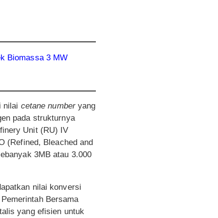
yek Biomassa 3 MW
 nilai
cetane number
yang
gen pada strukturnya
finery Unit (RU) IV
O (Refined, Bleached and
sebanyak 3MB atau 3.000
dapatkan nilai konversi
h. Pemerintah Bersama
talis yang efisien untuk