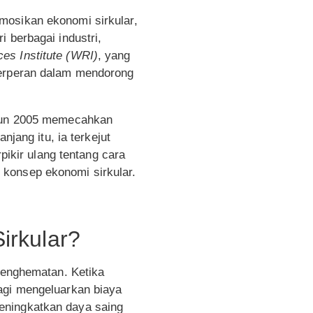
mosikan ekonomi sirkular,
 berbagai industri,
es Institute (WRI)
, yang
berperan dalam mendorong
tahun 2005 memecahkan
njang itu, ia terkejut
kir ulang tentang cara
 konsep ekonomi sirkular.
irkular?
 penghematan. Ketika
agi mengeluarkan biaya
eningkatkan daya saing