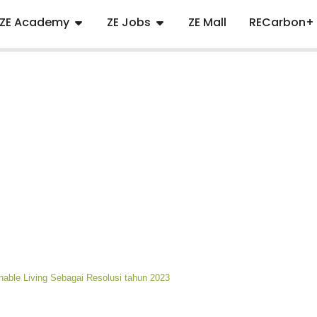
ZE Academy
ZE Jobs
ZE Mall
RECarbon+
nable Living Sebagai Resolusi tahun 2023