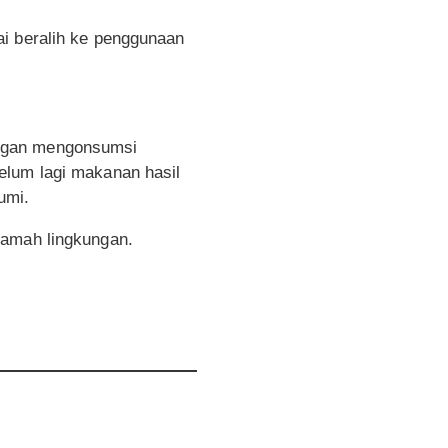
ai beralih ke penggunaan
engan mengonsumsi
elum lagi makanan hasil
umi.
ramah lingkungan.