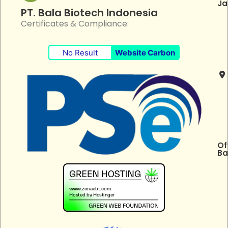
Ja
PT. Bala Biotech Indonesia
Certificates & Compliance:
No Result
Website Carbon
Of
Ba