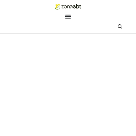
ZEBot
Asisten Digital ZonaEBT
Hai Kak!
Aku ZEBot, asisten digital ZonaEBT. Ada yang bisa kubantu ha
ini?