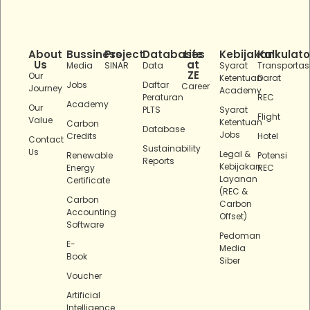
About
Bussiness
Project
Databases
Life
Kebijakan
Kalkulato
Us
at
Media
SINAR
Data
Syarat
Transportas
ZE
Our
Ketentuan
Darat
Jobs
Daftar
Career
Journey
Academy
Peraturan
REC
Academy
Our
PLTS
Syarat
Flight
Value
Ketentuan
Carbon
Database
Jobs
Credits
Hotel
Contact
Sustainability
Us
Legal &
Renewable
Potensi
Reports
Kebijakan
Energy
REC
Layanan
Certificate
(REC &
Carbon
Carbon
Accounting
Offset)
Software
Pedoman
E-
Media
Book
Siber
Voucher
Artificial
Intelligence