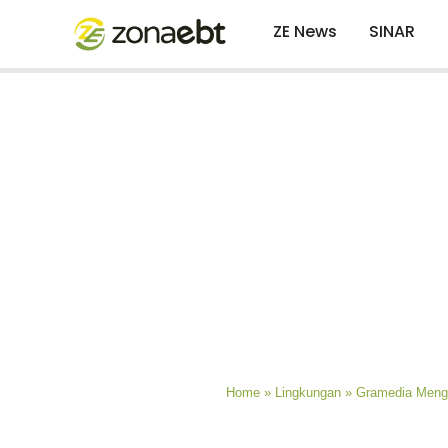
ZE News
SINAR
Home
»
Lingkungan
»
Gramedia Mengh