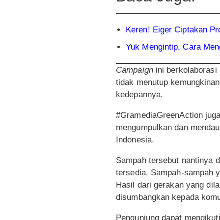
Keren! Eiger Ciptakan P
Yuk Mengintip, Cara Men
Campaign
ini berkolabora
tidak menutup kemungkinan,
kedepannya.
#GramediaGreenAction jug
mengumpulkan dan mendaur 
Indonesia.
Sampah tersebut nantinya d
tersedia. Sampah-sampah ya
Hasil dari gerakan yang di
disumbangkan kepada komuni
Pengunjung dapat mengikut