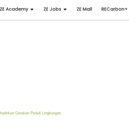
ZE Academy
ZE Jobs
ZE Mall
RECarbon+
adirkan Gerakan Peduli Lingkungan