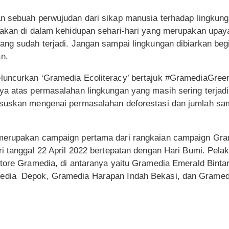
n sebuah perwujudan dari sikap manusia terhadap lingkun
dakan di dalam kehidupan sehari-hari yang merupakan upa
ang sudah terjadi. Jangan sampai lingkungan dibiarkan beg
n.
luncurkan ‘Gramedia Ecoliteracy’ bertajuk #GramediaGree
ya atas permasalahan lingkungan yang masih sering terjad
ususkan mengenai permasalahan deforestasi dan jumlah s
merupakan campaign pertama dari rangkaian campaign Gram
i tanggal 22 April 2022 bertepatan dengan Hari Bumi. Pela
store Gramedia, di antaranya yaitu Gramedia Emerald Bint
dia Depok, Gramedia Harapan Indah Bekasi, dan Grame