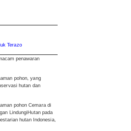
duk Terazo
i macam penawaran
anaman pohon, yang
nservasi hutan dan
anaman pohon Cemara di
ngan LindungiHutan pada
estarian hutan Indonesia,