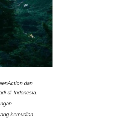
eenAction dan
di di Indonesia.
ungan.
 yang kemudian