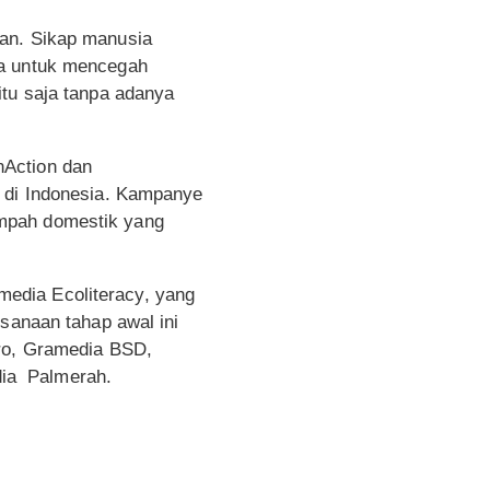
gan. Sikap manusia
ya untuk mencegah
itu saja tanpa adanya
nAction dan
i di Indonesia. Kampanye
ampah domestik yang
edia Ecoliteracy, yang
ksanaan tahap awal ini
aro, Gramedia BSD,
dia Palmerah.