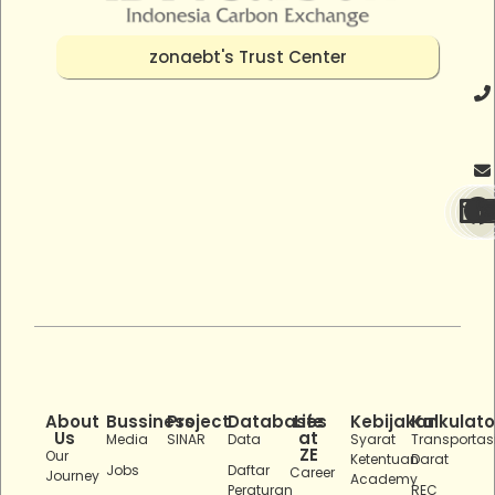
zonaebt's Trust Center
About
Bussiness
Project
Databases
Life
Kebijakan
Kalkulato
Us
at
Media
SINAR
Data
Syarat
Transportas
ZE
Our
Ketentuan
Darat
Jobs
Daftar
Career
Journey
Academy
Peraturan
REC