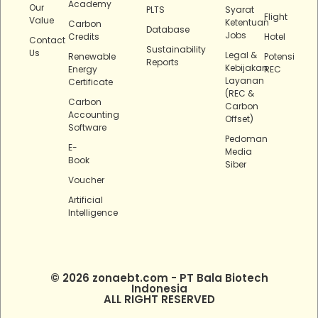
Academy
Our
PLTS
Syarat
Flight
Value
Ketentuan
Carbon
Database
Jobs
Credits
Hotel
Contact
Sustainability
Us
Legal &
Renewable
Potensi
Reports
Kebijakan
Energy
REC
Layanan
Certificate
(REC &
Carbon
Carbon
Accounting
Offset)
Software
Pedoman
E-
Media
Book
Siber
Voucher
Artificial
Intelligence
© 2026 zonaebt.com - PT Bala Biotech
Indonesia
ALL RIGHT RESERVED