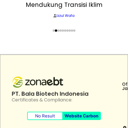
Mendukung Transisi Iklim
Izzul Wafa
Of
Ja
PT. Bala Biotech Indonesia
Certificates & Compliance:
No Result
Website Carbon