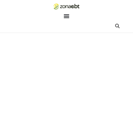
ZEBot
Asisten Digital ZonaEBT
Hai Kak!
Aku ZEBot, asisten digital ZonaEBT. Ada yang bisa kubantu ha
ini?