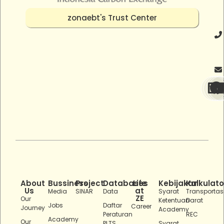
zonaebt's Trust Center
About
Bussiness
Project
Databases
Life
Kebijakan
Kalkulato
Us
at
Media
SINAR
Data
Syarat
Transportas
ZE
Our
Ketentuan
Darat
Jobs
Daftar
Career
Journey
Academy
Peraturan
REC
Academy
Our
PLTS
Syarat