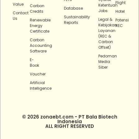
Flight
Value
Ketentuan
Carbon
Database
Jobs
Credits
Hotel
Contact
Sustainability
Us
Legal &
Renewable
Potensi
Reports
Kebijakan
Energy
REC
Layanan
Certificate
(REC &
Carbon
Carbon
Accounting
Offset)
Software
Pedoman
E-
Media
Book
Siber
Voucher
Artificial
Intelligence
© 2026 zonaebt.com - PT Bala Biotech
Indonesia
ALL RIGHT RESERVED