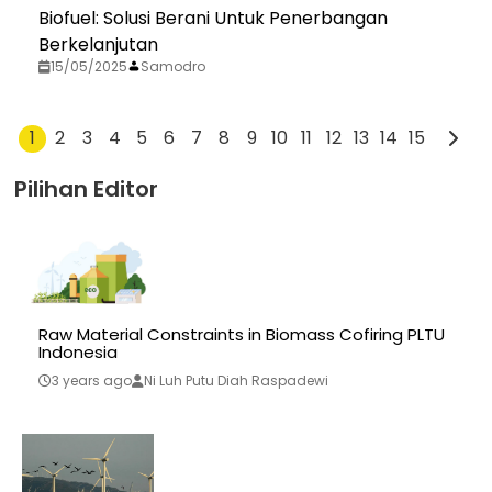
Biofuel: Solusi Berani Untuk Penerbangan
Berkelanjutan
15/05/2025
Samodro
1
2
3
4
5
6
7
8
9
10
11
12
13
14
15
Pilihan Editor
Raw Material Constraints in Biomass Cofiring PLTU
Indonesia
3 years ago
Ni Luh Putu Diah Raspadewi