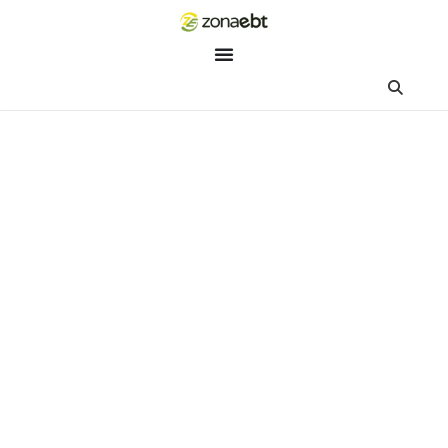
ZEBot
Asisten Digital ZonaEBT
Hai Kak!
Aku ZEBot, asisten digital ZonaEBT. Ada yang bisa kubantu ha
ini?