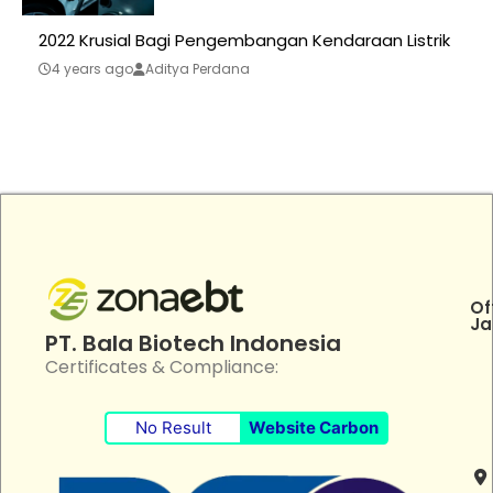
2022 Krusial Bagi Pengembangan Kendaraan Listrik
4 years ago
Aditya Perdana
Of
Ja
PT. Bala Biotech Indonesia
Certificates & Compliance:
No Result
Website Carbon