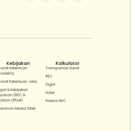
ZEBot
Asisten Digital ZonaEBT
Hai Kak!
Aku ZEBot, asisten digital ZonaEBT.
Ada yang bisa kubantu hari ini?
Kebijakan
Kalkulator
yarat Ketentuan
Transportasi Darat
cademy
REC
yarat Ketentuan Jobs
Flight
egal & Kebijakan
Hotel
ayanan (REC &
arbon Offset)
Potensi REC
edoman Media Siber