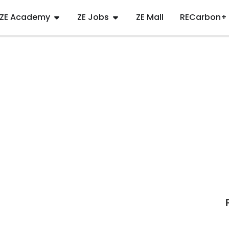
ZE Academy
ZE Jobs
ZE Mall
RECarbon+