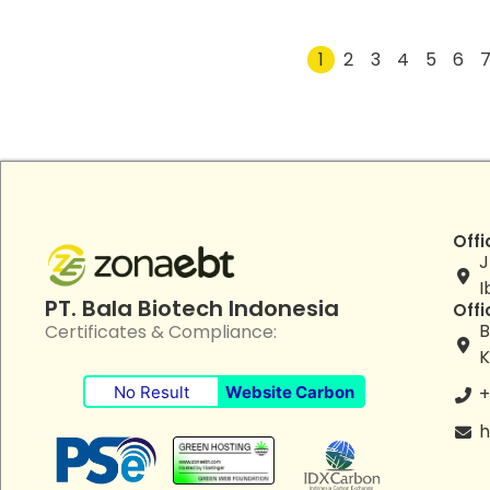
1
2
3
4
5
6
Offi
J
I
PT. Bala Biotech Indonesia
Offi
B
Certificates & Compliance:
K
No Result
Website Carbon
+
h