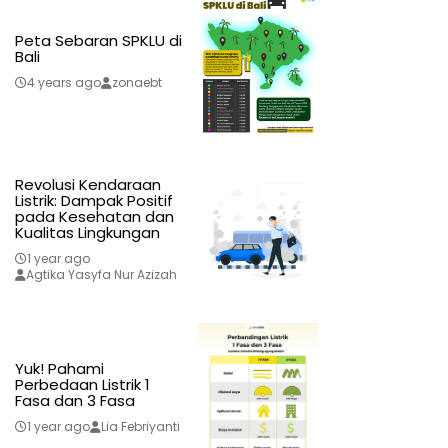
Peta Sebaran SPKLU di
Bali
4 years ago
zonaebt
Revolusi Kendaraan
Listrik: Dampak Positif
pada Kesehatan dan
Kualitas Lingkungan
1 year ago
Agtika Yasyfa Nur Azizah
Yuk! Pahami
Perbedaan Listrik 1
Fasa dan 3 Fasa
1 year ago
Lia Febriyanti