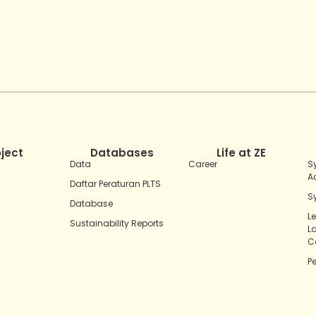
oject
Databases
Life at ZE
Data
Career
S
A
Daftar Peraturan PLTS
S
Database
L
Sustainability Reports
L
C
P