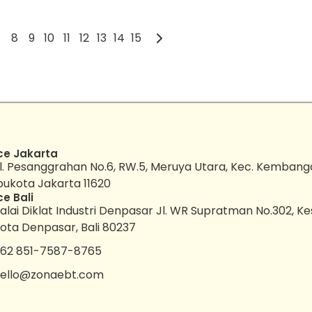
7
8
9
10
11
12
13
14
15
ce Jakarta
l. Pesanggrahan No.6, RW.5, Meruya Utara, Kec. Kembang
bukota Jakarta 11620
ce Bali
alai Diklat Industri Denpasar Jl. WR Supratman No.302, K
ota Denpasar, Bali 80237
62 851-7587-8765
ello@zonaebt.com