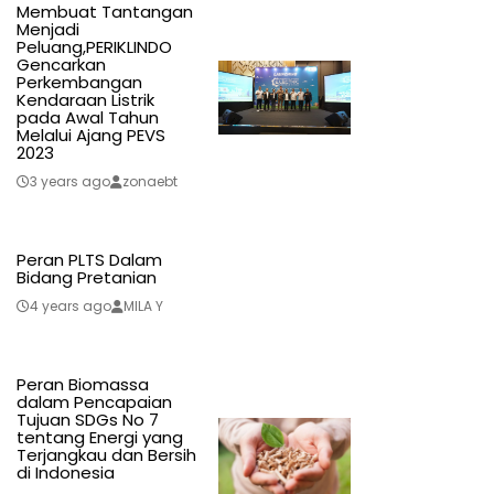
Membuat Tantangan
Menjadi
Peluang,PERIKLINDO
Gencarkan
Perkembangan
Kendaraan Listrik
pada Awal Tahun
Melalui Ajang PEVS
2023
3 years ago
zonaebt
Peran PLTS Dalam
Bidang Pretanian
4 years ago
MILA Y
Peran Biomassa
dalam Pencapaian
Tujuan SDGs No 7
tentang Energi yang
Terjangkau dan Bersih
di Indonesia