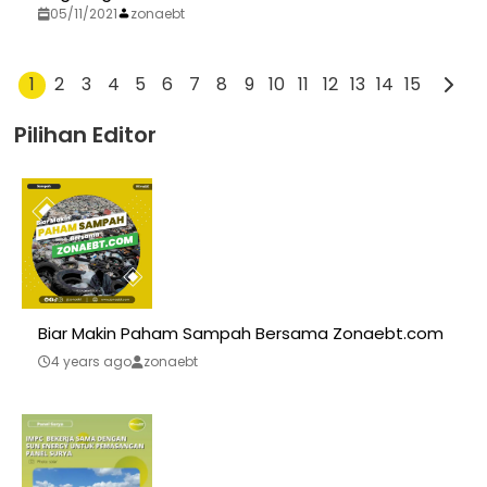
05/11/2021
zonaebt
1
2
3
4
5
6
7
8
9
10
11
12
13
14
15
Pilihan Editor
Biar Makin Paham Sampah Bersama Zonaebt.com
4 years ago
zonaebt