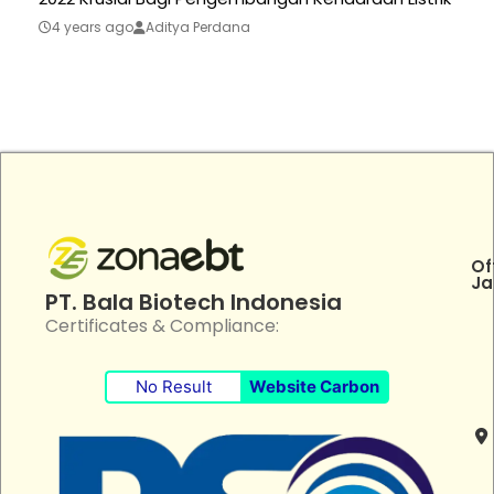
4 years ago
Aditya Perdana
Of
Ja
PT. Bala Biotech Indonesia
Certificates & Compliance:
No Result
Website Carbon