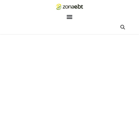
ZEBot
Asisten Digital ZonaEBT
Hai Kak!
Aku ZEBot, asisten digital ZonaEBT. Ada yang bisa kubantu ha
ini?