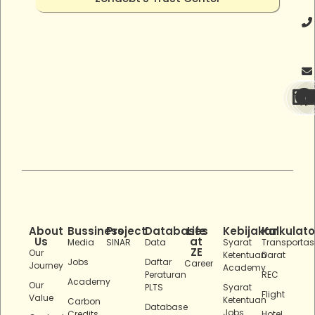
About
Bussiness
Project
Databases
Life
Kebijakan
Kalkulato
Us
at
Media
SINAR
Data
Syarat
Transportas
ZE
Our
Ketentuan
Darat
Jobs
Daftar
Career
Journey
Academy
Peraturan
REC
Academy
Our
PLTS
Syarat
Flight
Value
Ketentuan
Carbon
Database
Jobs
Credits
Hotel