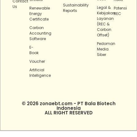
Contact
Sustainability
Us
Legal &
Renewable
Potensi
Reports
Kebijakan
Energy
REC
Layanan
Certificate
(REC &
Carbon
Carbon
Accounting
Offset)
Software
Pedoman
E-
Media
Book
Siber
Voucher
Artificial
Intelligence
© 2026 zonaebt.com - PT Bala Biotech
Indonesia
ALL RIGHT RESERVED