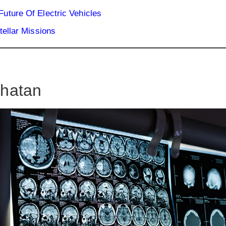
uture Of Electric Vehicles
tellar Missions
ehatan