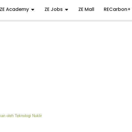
ZE Academy
ZE Jobs
ZE Mall
RECarbon+
kan oleh Teknologi Nuklir