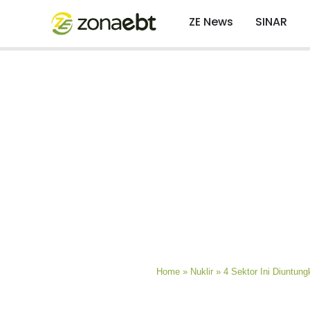
ZE News
SINAR
Home
»
Nuklir
»
4 Sektor Ini Diuntung