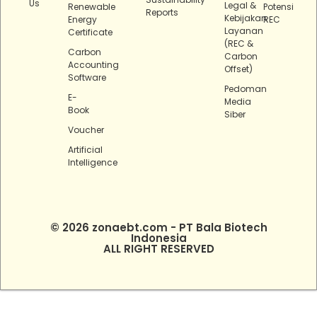
Us
Legal &
Renewable
Potensi
Reports
Kebijakan
Energy
REC
Layanan
Certificate
(REC &
Carbon
Carbon
Accounting
Offset)
Software
Pedoman
E-
Media
Book
Siber
Voucher
Artificial
Intelligence
© 2026 zonaebt.com - PT Bala Biotech
Indonesia
ALL RIGHT RESERVED