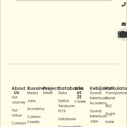
About
Bussiness
Project
Databases
Life
Kebijakan
Kalkulato
Us
at
Media
SINAR
Data
Syarat
Transportas
ZE
Our
Ketentuan
Darat
Jobs
Daftar
Career
Journey
Academy
Peraturan
REC
Academy
Our
PLTS
Syarat
Flight
Value
Ketentuan
Carbon
Database
Jobs
Credits
Hotel
Contact
Sustainability