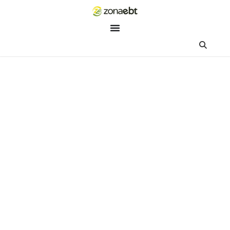
ZEBot
Asisten Digital ZonaEBT
Hai Kak!
Aku ZEBot, asisten digital ZonaEBT. Ada yang bisa kubantu ha
ini?