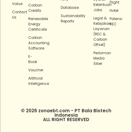
Flight
Value
Ketentuan
Carbon
Database
Jobs
Credits
Hotel
Contact
Sustainability
Us
Legal &
Renewable
Potensi
Reports
Kebijakan
Energy
REC
Layanan
Certificate
(REC &
Carbon
Carbon
Accounting
Offset)
Software
Pedoman
E-
Media
Book
Siber
Voucher
Artificial
Intelligence
© 2026 zonaebt.com - PT Bala Biotech
Indonesia
ALL RIGHT RESERVED