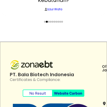
Kebutuhan?
Izzul Wafa
Of
Ja
PT. Bala Biotech Indonesia
Certificates & Compliance:
No Result
Website Carbon