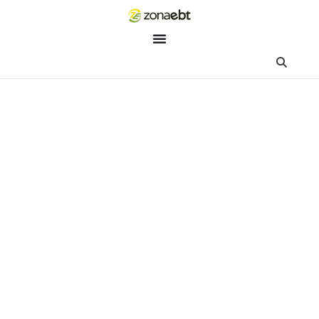
ZEBot
Asisten Digital ZonaEBT
Hai Kak!
Aku ZEBot, asisten digital ZonaEBT. Ada yang bisa kubantu ha
ini?