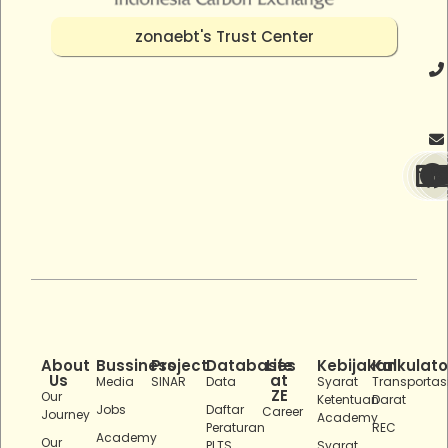
zonaebt's Trust Center
About
Bussiness
Project
Databases
Life
Kebijakan
Kalkulato
Us
at
Media
SINAR
Data
Syarat
Transportas
ZE
Our
Ketentuan
Darat
Jobs
Daftar
Career
Journey
Academy
Peraturan
REC
Academy
Our
PLTS
Syarat