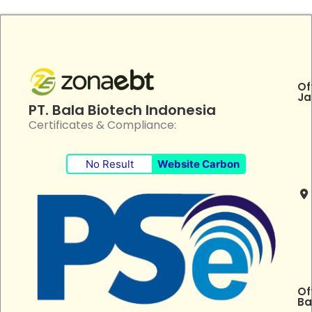
Of
Ja
PT. Bala Biotech Indonesia
Certificates & Compliance:
No Result
Website Carbon
Of
Ba