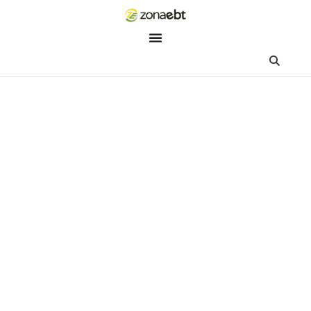
ZEBot
Asisten Digital ZonaEBT
Hai Kak!
Aku ZEBot, asisten digital ZonaEBT. Ada yang bisa kubantu ha
ini?