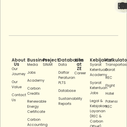
About
Bussiness
Project
Databases
Life
Kebijakan
Kalkulato
Us
at
Media
SINAR
Data
Syarat
Transportas
ZE
Our
Ketentuan
Darat
Jobs
Daftar
Career
Journey
Academy
Peraturan
REC
Academy
Our
PLTS
Syarat
Flight
Value
Ketentuan
Carbon
Database
Jobs
Credits
Hotel
Contact
Sustainability
Us
Legal &
Renewable
Potensi
Reports
Kebijakan
Energy
REC
Layanan
Certificate
(REC &
Carbon
Carbon
Accounting
Offset)