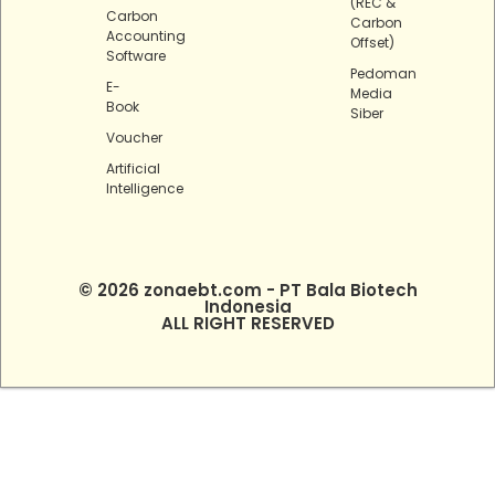
(REC &
Carbon
Carbon
Accounting
Offset)
Software
Pedoman
E-
Media
Book
Siber
Voucher
Artificial
Intelligence
© 2026 zonaebt.com - PT Bala Biotech
Indonesia
ALL RIGHT RESERVED