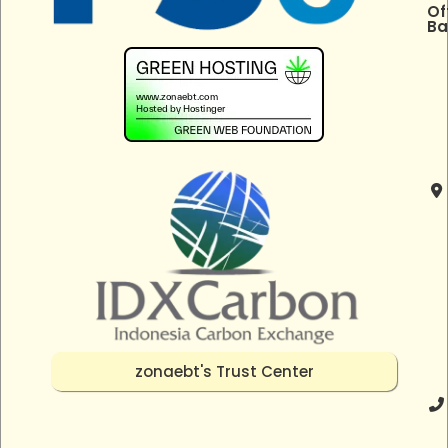
Of
Ba
zonaebt's Trust Center