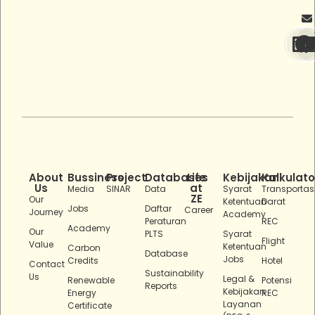
About
Bussiness
Project
Databases
Life
Kebijakan
Kalkulato
Us
at
Media
SINAR
Data
Syarat
Transportas
ZE
Our
Ketentuan
Darat
Jobs
Daftar
Career
Journey
Academy
Peraturan
REC
Academy
Our
PLTS
Syarat
Flight
Value
Ketentuan
Carbon
Database
Jobs
Credits
Hotel
Contact
Sustainability
Us
Legal &
Renewable
Potensi
Reports
Kebijakan
Energy
REC
Layanan
Certificate