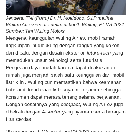
Jenderal TNI (Purn.) Dr. H. Moeldoko, S.I.P melihat
Wuling Air ev secara dekat di booth Wuling, PEVS 2022
Sumber: Tim Wuling Motors
Mengenai keunggulan Wuling Air ev, mobil ramah
lingkungan ini didukung dengan rangka yang kokoh
dan dibalut dengan desain eksterior
future-tech
yang
memadukan unsur teknologi serta futuristis.
Pengisian daya mudah karena dapat dilakukan di
rumah juga menjadi salah satu keunggulan dari mobil
listrik ini. Wuling pun memastikan bahwa keamanan
baterai di kendaraan listriknya ini terjamin sehingga
konsumen dapat merasa tenang selama perjalanan.
Dengan desainnya yang
compact
, Wuling Air ev juga
dibekali dengan 4-
seater
yang nyaman serta beragam
fitur cerdas.
“Kunjungi
booth
Wuling di PEVS 2022 untuk melihat