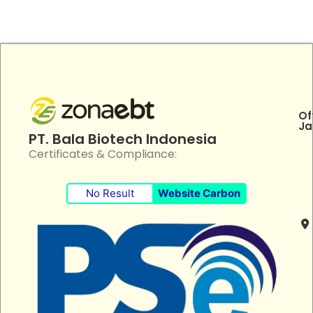
Of
Ja
PT. Bala Biotech Indonesia
Certificates & Compliance:
No Result
Website Carbon