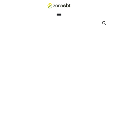
ZEBot
Asisten Digital ZonaEBT
Hai Kak!
Aku ZEBot, asisten digital ZonaEBT. Ada yang bisa kubantu ha
ini?